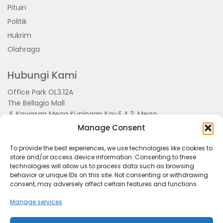
Pituin
Politik
Hukrim
Olahraga
Hubungi Kami
Office Park OL3.12A
The Bellagio Mall
Jl. Kawasan Mega Kuningan Kav.E.4.3, Mega
Kuningan, Kel. Kuningan Timur,
Manage Consent
Kec.Setiabudi, Jakarta Selatan 15810
To provide the best experiences, we use technologies like cookies to
store and/or access device information. Consenting to these
technologies will allow us to process data such as browsing
behavior or unique IDs on this site. Not consenting or withdrawing
consent, may adversely affect certain features and functions.
Manage services