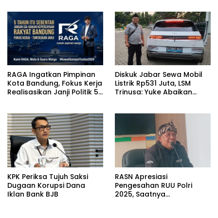
Dijaga
RAGA Ingatkan Pimpinan
Diskuk Jabar Sewa Mobil
Kota Bandung, Fokus Kerja
Listrik Rp531 Juta, LSM
Realisasikan Janji Politik 5
Trinusa: Yuke Abaikan
Tahun
Instruksi Gubernur KDM
KPK Periksa Tujuh Saksi
RASN Apresiasi
Dugaan Korupsi Dana
Pengesahan RUU Polri
Iklan Bank BJB
2025, Saatnya
Implementasi untuk Polri
Lebih Profesional,Humanis