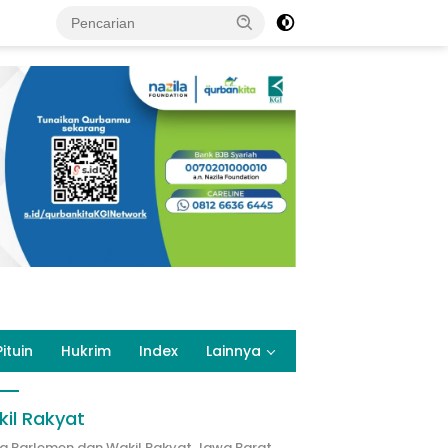
Pituin
Hukrim
Index
Lainnya
il Rakyat
ta Parlemen dan Wakil Rakyat Jawa Barat