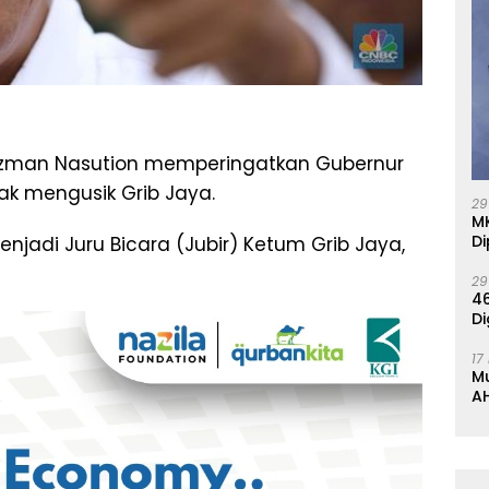
zman Nasution memperingatkan Gubernur
ak mengusik Grib Jaya.
29
M
Di
enjadi Juru Bicara (Jubir) Ketum Grib Jaya,
29
46
Di
17
M
AH
K