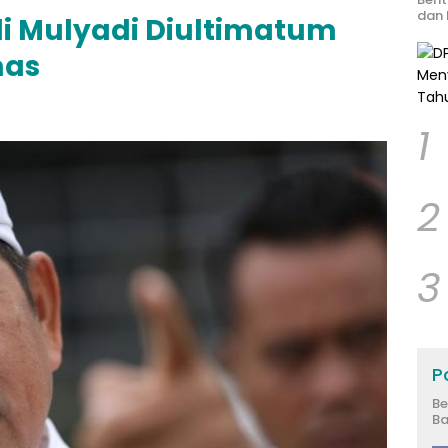
dan 
i Mulyadi Diultimatum
mas
1
2
3
Po
Be
Ba