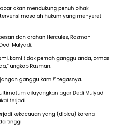
Jabar akan mendukung penuh pihak
intervensi masalah hukum yang menyeret
n pesan dan arahan Hercules, Razman
edi Mulyadi.
ami, kami tidak pernah ganggu anda, ormas
nda,” ungkap Razman.
 jangan ganggu kami!” tegasnya.
ltimatum dilayangkan agar Dedi Mulyadi
l terjadi.
terjadi kekacauan yang (dipicu) karena
a tinggi.