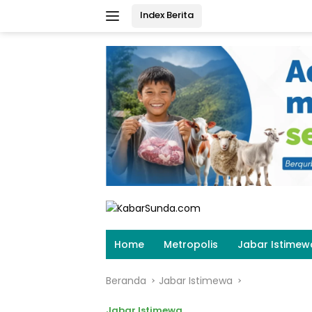
Langsung
Index Berita
ke
konten
Home
Metropolis
Jabar Istimew
Beranda
Jabar Istimewa
Jabar Istimewa