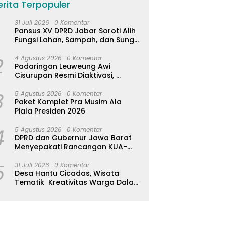
erita Terpopuler
31 Juli 2026
0 Komentar
Pansus XV DPRD Jabar Soroti Alih
Fungsi Lahan, Sampah, dan Sungai
di Bogor
2
4 Agustus 2026
0 Komentar
Padaringan Leuweung Awi
Cisurupan Resmi Diaktivasi,
Wisata Berbasis Alam dan
3
Pemberdayaan Warga
5 Agustus 2026
0 Komentar
Paket Komplet Pra Musim Ala
Piala Presiden 2026
4
5 Agustus 2026
0 Komentar
DPRD dan Gubernur Jawa Barat
Menyepakati Rancangan KUA-
PPAS APBD Tahun Anggaran 2027
5
31 Juli 2026
0 Komentar
Desa Hantu Cicadas, Wisata
Tematik Kreativitas Warga Dalam
Nuansa Horor