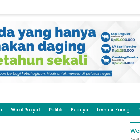
a
Wakil Rakyat
Politik
Budaya
Lembur Kuring
Wak
Beri