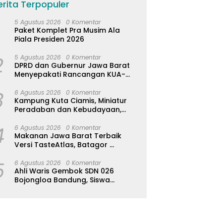
erita Terpopuler
5 Agustus 2026
0 Komentar
Paket Komplet Pra Musim Ala
Piala Presiden 2026
2
5 Agustus 2026
0 Komentar
DPRD dan Gubernur Jawa Barat
Menyepakati Rancangan KUA-
PPAS APBD Tahun Anggaran 2027
3
6 Agustus 2026
0 Komentar
Kampung Kuta Ciamis, Miniatur
Peradaban dan Kebudayaan,
Aturan Leluhur Benar-benar
4
Dijaga
6 Agustus 2026
0 Komentar
Makanan Jawa Barat Terbaik
Versi TasteAtlas, Batagor
Kalahkan Seblak
5
6 Agustus 2026
0 Komentar
Ahli Waris Gembok SDN 026
Bojongloa Bandung, Siswa
Terpaksa Diliburkan