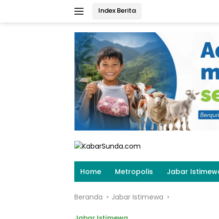
Langsung
Index Berita
ke
konten
Home
Metropolis
Jabar Istimew
Beranda
Jabar Istimewa
Jabar Istimewa