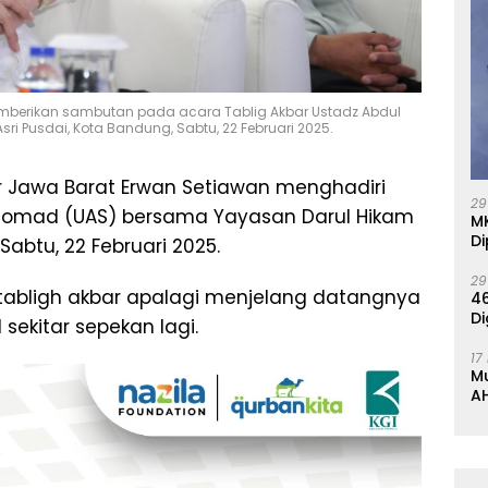
mberikan sambutan pada acara Tablig Akbar Ustadz Abdul
i Pusdai, Kota Bandung, Sabtu, 22 Februari 2025.
r Jawa Barat Erwan Setiawan menghadiri
29
 Somad (UAS) bersama Yayasan Darul Hikam
M
Di
Sabtu, 22 Februari 2025.
29
tabligh akbar apalagi menjelang datangnya
46
Di
sekitar sepekan lagi.
17
M
AH
K