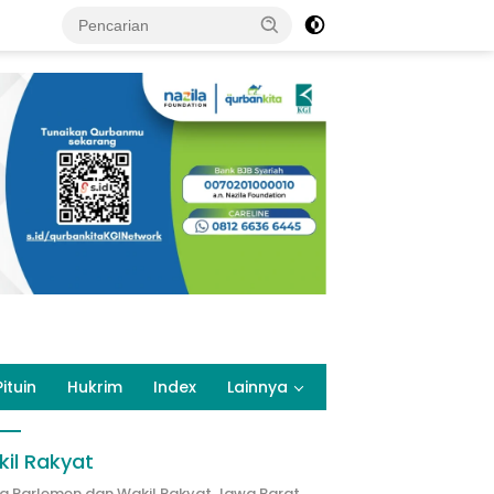
Pituin
Hukrim
Index
Lainnya
il Rakyat
ta Parlemen dan Wakil Rakyat Jawa Barat