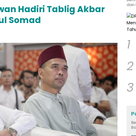
dan 
an Hadiri Tablig Akbar
dul Somad
1
2
3
Po
Be
Ba