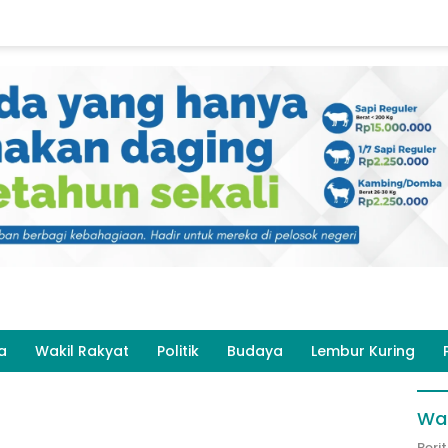
a
Wakil Rakyat
Politik
Budaya
Lembur Kuring
Wak
Beri