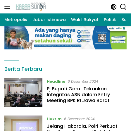
Langsung
ke
konten
Metropolis
Jabar Istimewa
Wakil Rakyat
Politik
Bud
KabarSunda.com
Berita Terbaru
Headline
6 Desember 2024
Pj Bupati Garut Tekankan
Integritas ASN dalam Entry
Meeting BPK RI Jawa Barat
Hukrim
6 Desember 2024
Jelang Hakordia, Polri Perkuat