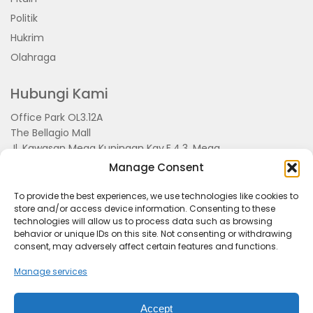
Politik
Hukrim
Olahraga
Hubungi Kami
Office Park OL3.12A
The Bellagio Mall
Jl. Kawasan Mega Kuningan Kav.E.4.3, Mega
Kuningan, Kel. Kuningan Timur,
Manage Consent
Kec.Setiabudi, Jakarta Selatan 15810
To provide the best experiences, we use technologies like cookies to
store and/or access device information. Consenting to these
technologies will allow us to process data such as browsing
behavior or unique IDs on this site. Not consenting or withdrawing
consent, may adversely affect certain features and functions.
Manage services
Accept