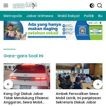
Langsung
ke
konten
Metropolis
Jabar Istimewa
Wakil Rakyat
Politik
Bud
Gara-gara Soal Ini
Kang Ogi: Diskuk Jabar
Ambek Persoalkan Sewa
Tidak Mendukung Efisiensi
Mobil Listrik, Ini penjelasan
Anggaran, Sewa Mobil
Sekretaris Diskuk Jabar