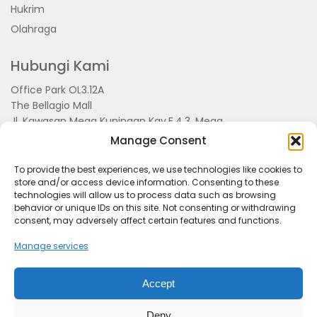
Hukrim
Olahraga
Hubungi Kami
Office Park OL3.12A
The Bellagio Mall
Jl. Kawasan Mega Kuningan Kav.E.4.3, Mega
Kuningan, Kel. Kuningan Timur,
Manage Consent
Kec.Setiabudi, Jakarta Selatan 15810
To provide the best experiences, we use technologies like cookies to
store and/or access device information. Consenting to these
technologies will allow us to process data such as browsing
behavior or unique IDs on this site. Not consenting or withdrawing
consent, may adversely affect certain features and functions.
Manage services
Accept
Tentang Kami
Redaksi
Pedoman Pemberitaan
Disclimer
Kerjasama dan Event
Deny