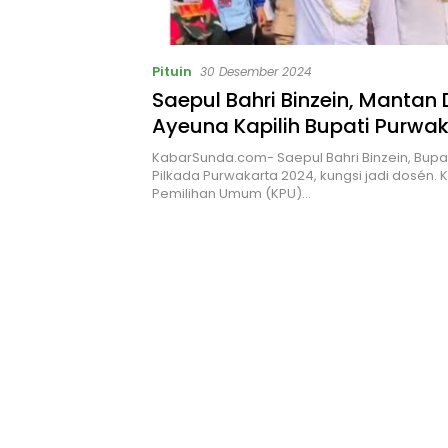
Pituin
30 Desember 2024
Saepul Bahri Binzein, Mantan
Ayeuna Kapilih Bupati Purwa
Pilkada
KabarSunda.com- Saepul Bahri Binzein, Bupati
Pilkada Purwakarta 2024, kungsi jadi dosén. 
Pemilihan Umum (KPU)…