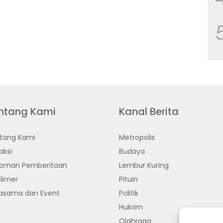
ntang Kami
Kanal Berita
tang Kami
Metropolis
aksi
Budaya
oman Pemberitaan
Lembur Kuring
limer
Pituin
jasama dan Event
Politik
Hukrim
Olahraga