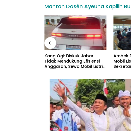
Mantan Dosén Ayeuna Kapilih Bu
awa Barat
Kang Ogi: Diskuk Jabar
Ambek P
si TasteAtlas,
Tidak Mendukung Efisiensi
Mobil Lis
lahkan Seblak
Anggaran, Sewa Mobil Listrik
Sekretar
Rp531 Juta