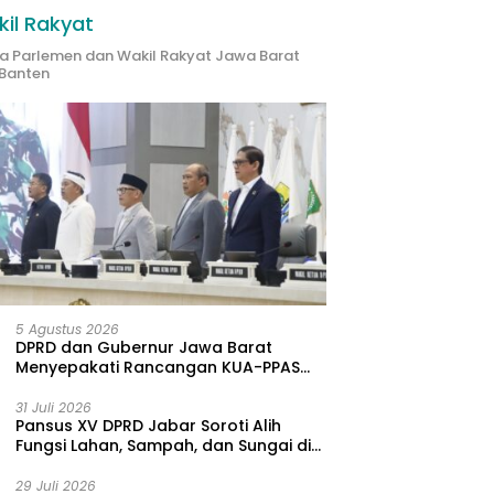
il Rakyat
ta Parlemen dan Wakil Rakyat Jawa Barat
Banten
uatan Kompetensi
Kualitas Udara Memburuk,
S
log Klinis, Sekda Jabar:
DLH Jabar
B
gas Harus Datangi
Beberkan Tambang Citatah
B
arakat
Lampaui Baku Mutu
T
5 Agustus 2026
DPRD dan Gubernur Jawa Barat
Menyepakati Rancangan KUA-PPAS
APBD Tahun Anggaran 2027
31 Juli 2026
Pansus XV DPRD Jabar Soroti Alih
Fungsi Lahan, Sampah, dan Sungai di
Bogor
29 Juli 2026