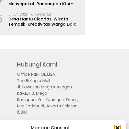
Menyepakati Rancangan KUA-
PPAS APBD Tahun Anggaran 2027
5
31 Juli 2026
0 Komentar
Desa Hantu Cicadas, Wisata
Tematik Kreativitas Warga Dalam
Nuansa Horor
Hubungi Kami
Office Park OL3.12A
The Bellagio Mall
Jl. Kawasan Mega Kuningan
Kav.E.4.3, Mega
Kuningan, Kel. Kuningan Timur,
Kec.Setiabudi, Jakarta Selatan
15810
Manage Consent