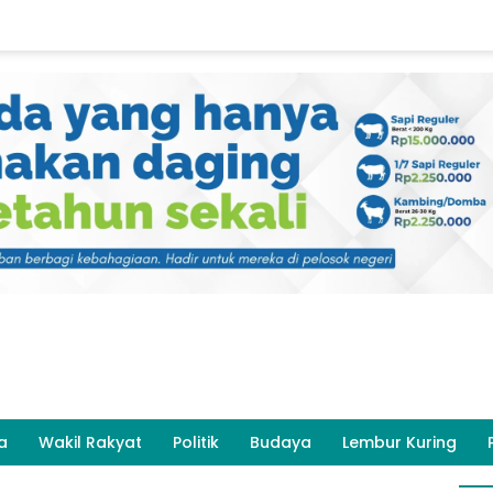
a
Wakil Rakyat
Politik
Budaya
Lembur Kuring