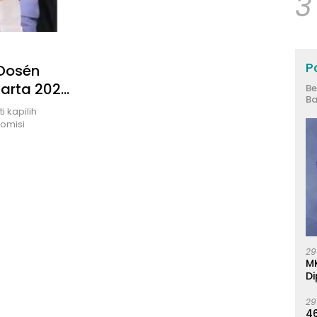
3
Po
 Dosén
karta 2024
Be
Ba
 kapilih
Komisi
29
M
Di
29
46