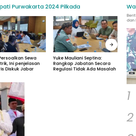
pati Purwakarta 2024 Pilkada
Wak
Beri
dan 
ersoalkan Sewa
Yuke Mauliani Septina:
Peng
trik, Ini penjelasan
Rangkap Jabatan Secara
Psiko
is Diskuk Jabar
Regulasi Tidak Ada Masalah
Petu
Masy
1
2