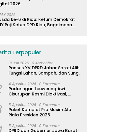
gital 2026
 Mei 2026
usda ke-6 di Riau: Ketum Demokrat
Y Puji Ketua DPD Riau, Bagaimana
ader di Jabar?
erita Terpopuler
31 Juli 2026
0 Komentar
Pansus XV DPRD Jabar Soroti Alih
Fungsi Lahan, Sampah, dan Sungai
di Bogor
2
4 Agustus 2026
0 Komentar
Padaringan Leuweung Awi
Cisurupan Resmi Diaktivasi,
Wisata Berbasis Alam dan
3
Pemberdayaan Warga
5 Agustus 2026
0 Komentar
Paket Komplet Pra Musim Ala
Piala Presiden 2026
4
5 Agustus 2026
0 Komentar
DPRD dan Gubernur Jawa Barat