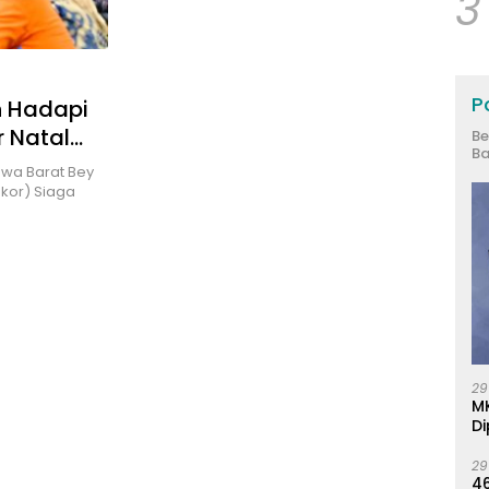
3
Po
n Hadapi
r Natal
Be
Ba
awa Barat Bey
kor) Siaga
29
M
Di
29
46