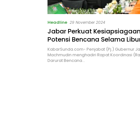
Headline
29 November 2024
Jabar Perkuat Kesiapsiagaa
Potensi Bencana Selama Libu
dan Tahun Baru
KabarSunda.com- Penjabat (Pj.) Gubernur J
Machmudin menghadiri Rapat Koordinasi (Ra
Darurat Bencana…