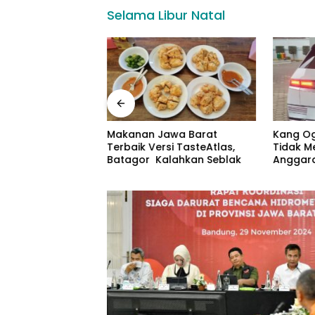
Selama Libur Natal
r, Herman
Makanan Jawa Barat
Kang Og
 Pemprov Jabar
Terbaik Versi TasteAtlas,
Tidak M
aksanaan
Batagor Kalahkan Seblak
Anggaran
 Juta Rumah
Rp531 J