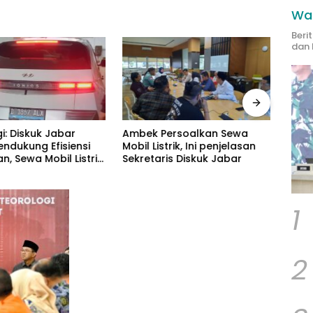
Wak
Beri
dan 
i: Diskuk Jabar
Ambek Persoalkan Sewa
Yuke 
endukung Efisiensi
Mobil Listrik, Ini penjelasan
Rang
, Sewa Mobil Listrik
Sekretaris Diskuk Jabar
Regu
uta
1
2