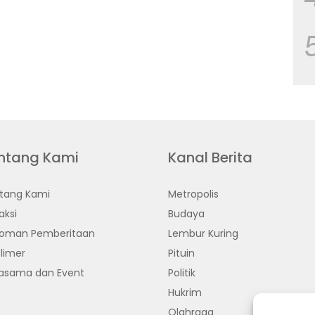
ntang Kami
Kanal Berita
tang Kami
Metropolis
aksi
Budaya
oman Pemberitaan
Lembur Kuring
limer
Pituin
jasama dan Event
Politik
Hukrim
Olahraga