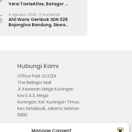
Versi TasteAtlas, Batagor
Kalahkan Seblak
5
6 Agustus 2026
0 Komentar
Ahli Waris Gembok SDN 026
Bojongloa Bandung, Siswa
Terpaksa Diliburkan
Hubungi Kami
Office Park OL3.12A
The Bellagio Mall
Jl. Kawasan Mega Kuningan
Kav.E.4.3, Mega
Kuningan, Kel. Kuningan Timur,
Kec.Setiabudi, Jakarta Selatan
15810
Manage Consent