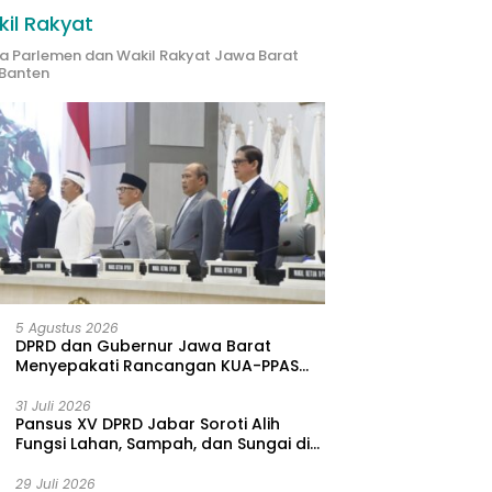
il Rakyat
ta Parlemen dan Wakil Rakyat Jawa Barat
Banten
Mauliani Septina:
Penguatan Kompetensi
K
kap Jabatan Secara
Psikolog Klinis, Sekda Jabar:
D
lasi Tidak Ada Masalah
Petugas Harus Datangi
B
Masyarakat
L
5 Agustus 2026
DPRD dan Gubernur Jawa Barat
Menyepakati Rancangan KUA-PPAS
APBD Tahun Anggaran 2027
31 Juli 2026
Pansus XV DPRD Jabar Soroti Alih
Fungsi Lahan, Sampah, dan Sungai di
Bogor
29 Juli 2026