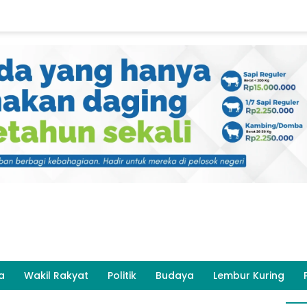
a
Wakil Rakyat
Politik
Budaya
Lembur Kuring