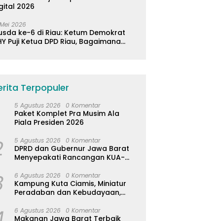
gital 2026
 Mei 2026
usda ke-6 di Riau: Ketum Demokrat
Y Puji Ketua DPD Riau, Bagaimana
ader di Jabar?
erita Terpopuler
5 Agustus 2026
0 Komentar
Paket Komplet Pra Musim Ala
Piala Presiden 2026
2
5 Agustus 2026
0 Komentar
DPRD dan Gubernur Jawa Barat
Menyepakati Rancangan KUA-
PPAS APBD Tahun Anggaran 2027
3
6 Agustus 2026
0 Komentar
Kampung Kuta Ciamis, Miniatur
Peradaban dan Kebudayaan,
Aturan Leluhur Benar-benar
4
Dijaga
6 Agustus 2026
0 Komentar
Makanan Jawa Barat Terbaik