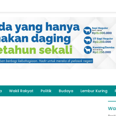
a
Wakil Rakyat
Politik
Budaya
Lembur Kuring
Wak
Beri