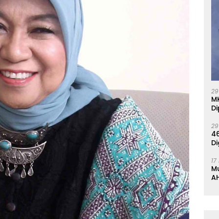
29
M
Di
29
46
Di
17
M
AH
K