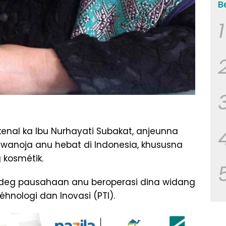
B
1
enal ka Ibu Nurhayati Subakat, anjeunna
 wanoja anu hebat di Indonesia, khususna
 kosmétik.
deg pausahaan anu beroperasi dina widang
hnologi dan Inovasi (PTI).