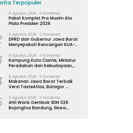
erita Terpopuler
5 Agustus 2026
0 Komentar
Paket Komplet Pra Musim Ala
Piala Presiden 2026
2
5 Agustus 2026
0 Komentar
DPRD dan Gubernur Jawa Barat
Menyepakati Rancangan KUA-
PPAS APBD Tahun Anggaran 2027
3
6 Agustus 2026
0 Komentar
Kampung Kuta Ciamis, Miniatur
Peradaban dan Kebudayaan,
Aturan Leluhur Benar-benar
4
Dijaga
6 Agustus 2026
0 Komentar
Makanan Jawa Barat Terbaik
Versi TasteAtlas, Batagor
Kalahkan Seblak
5
6 Agustus 2026
0 Komentar
Ahli Waris Gembok SDN 026
Bojongloa Bandung, Siswa
Terpaksa Diliburkan