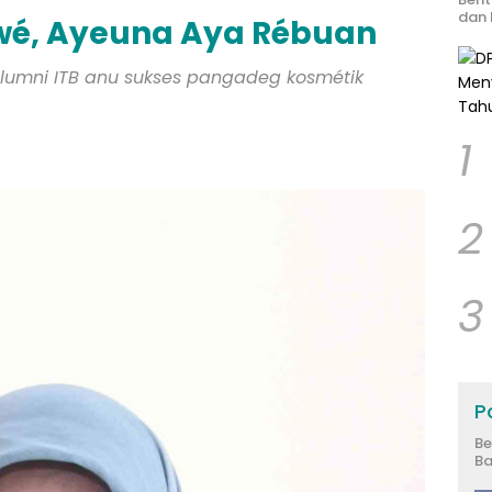
dan 
wé, Ayeuna Aya Rébuan
alumni ITB anu sukses pangadeg kosmétik
1
2
3
Po
Be
Ba