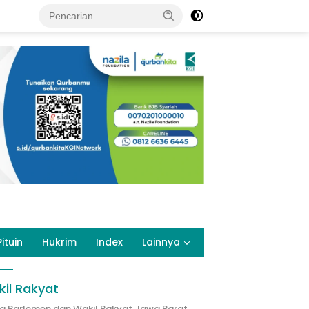
Pituin
Hukrim
Index
Lainnya
il Rakyat
ta Parlemen dan Wakil Rakyat Jawa Barat