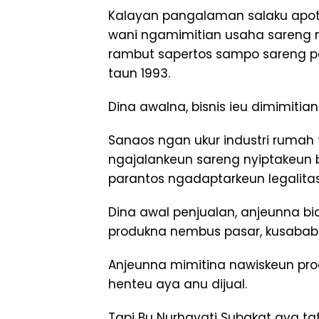
Kalayan pangalaman salaku apote
wani ngamimitian usaha sareng
rambut sapertos sampo sareng pel
taun 1993.
Dina awalna, bisnis ieu dimimitia
Sanaos ngan ukur industri rumah 
ngajalankeun sareng nyiptakeun b
parantos ngadaptarkeun legalita
Dina awal penjualan, anjeunna bia
produkna nembus pasar, kusabab
Anjeunna mimitina nawiskeun prod
henteu aya anu dijual.
Tapi Bu Nurhayati Subakat aya t