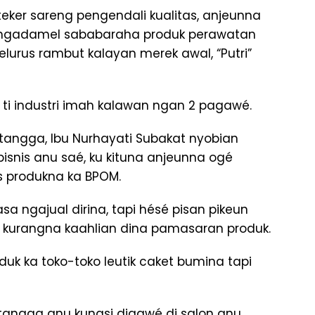
ker sareng pengendali kualitas, anjeunna
 ngadamel sababaraha produk perawatan
urus rambut kalayan merek awal, “Putri”
n ti industri imah kalawan ngan 2 pagawé.
tangga, Ibu Nurhayati Subakat nyobian
isnis anu saé, ku kituna anjeunna ogé
s produkna ka BPOM.
sa ngajual dirina, tapi hésé pisan pikeun
 kurangna kaahlian dina pamasaran produk.
uk ka toko-toko leutik caket bumina tapi
atangga anu kungsi digawé di salon anu