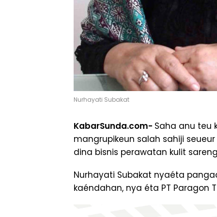
Nurhayati Subakat
KabarSunda.com-
Saha anu teu k
mangrupikeun salah sahiji seueur
dina bisnis perawatan kulit sareng
Nurhayati Subakat nyaéta panga
kaéndahan, nya éta PT Paragon Té