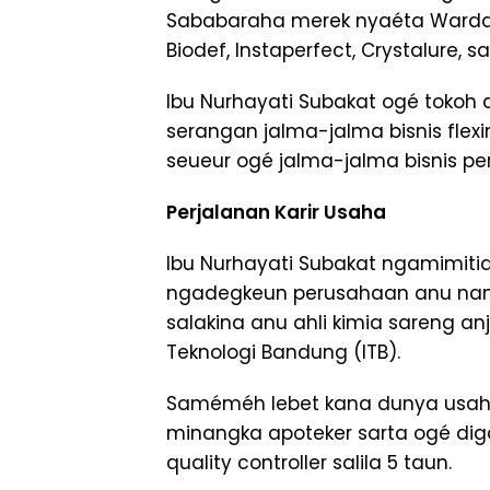
Sababaraha merek nyaéta Wardah, 
Biodef, Instaperfect, Crystalure, s
Ibu Nurhayati Subakat ogé tokoh a
serangan jalma-jalma bisnis fle
seueur ogé jalma-jalma bisnis pe
Perjalanan Karir Usaha
Ibu Nurhayati Subakat ngamimitia
ngadegkeun perusahaan anu nami
salakina anu ahli kimia sareng anj
Teknologi Bandung (ITB).
Saméméh lebet kana dunya usaha
minangka apoteker sarta ogé diga
quality controller salila 5 taun.