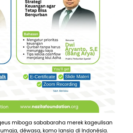
eus miboga sababaraha merek kageulisan
umaja, déwasa, komo lansia di Indonésia.