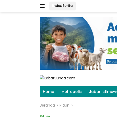
Langsung
Index Berita
ke
konten
Home
Metropolis
Jabar Istimew
Beranda
Pituin
Pituin