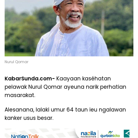
Nurul Qomar
KabarSunda.com-
Kaayaan kaséhatan
pelawak Nurul Qomar ayeuna narik perhatian
masarakat.
Alesanana, lalaki umur 64 taun ieu ngalawan
kanker usus besar.