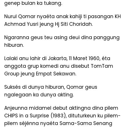
genep bulan ka tukang.
Nurul Qomar nyaéta anak kahiji ti pasangan KH
Achmad Yusri jeung Hj Siti Choridah.
Ngaranna geus teu asing deui dina panggung
hiburan.
Lalaki anu lahir di Jakarta, 11 Maret 1960, éta
anggota grup komedi anu disebut TomTam
Group jeung Empat Sekawan.
Suksés di dunya hiburan, Qomar geus
ngalegaan ka dunya akting.
Anjeunna midamel debut aktingna dina pilem
CHIPS in a Surprise (1983), dituturkeun ku pilem-
pilem séjénna nyaéta Sama-Sama Senang