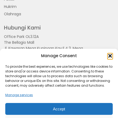
Hukrim
Olahraga
Hubungi Kami
Office Park OL3.12A
The Bellagio Mall
Jl. Kawasan Mega Kuningan Kav.E.4.3, Mega
Kuningan, Kel. Kuningan Timur,
Manage Consent
Kec.Setiabudi, Jakarta Selatan 15810
To provide the best experiences, we use technologies like cookies to
store and/or access device information. Consenting to these
technologies will allow us to process data such as browsing
behavior or unique IDs on this site. Not consenting or withdrawing
consent, may adversely affect certain features and functions.
Manage services
Accept
Tentang Kami
Redaksi
Pedoman Pemberitaan