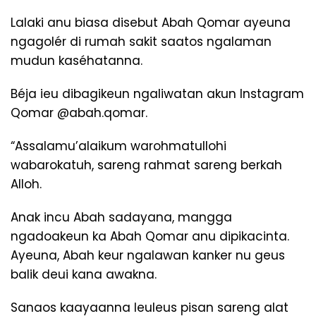
Lalaki anu biasa disebut Abah Qomar ayeuna
ngagolér di rumah sakit saatos ngalaman
mudun kaséhatanna.
Béja ieu dibagikeun ngaliwatan akun Instagram
Qomar @abah.qomar.
“Assalamu’alaikum warohmatullohi
wabarokatuh, sareng rahmat sareng berkah
Alloh.
Anak incu Abah sadayana, mangga
ngadoakeun ka Abah Qomar anu dipikacinta.
Ayeuna, Abah keur ngalawan kanker nu geus
balik deui kana awakna.
Sanaos kaayaanna leuleus pisan sareng alat