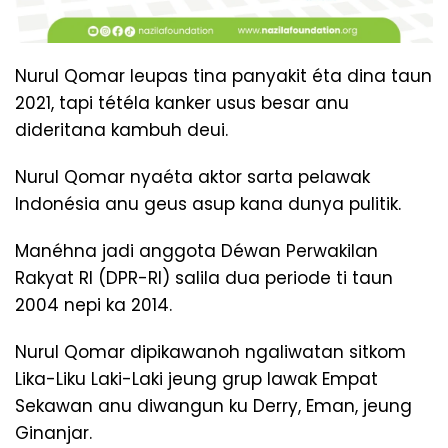
Nurul Qomar leupas tina panyakit éta dina taun
2021, tapi tétéla kanker usus besar anu
dideritana kambuh deui.
Nurul Qomar nyaéta aktor sarta pelawak
Indonésia anu geus asup kana dunya pulitik.
Manéhna jadi anggota Déwan Perwakilan
Rakyat RI (DPR-RI) salila dua periode ti taun
2004 nepi ka 2014.
Nurul Qomar dipikawanoh ngaliwatan sitkom
Lika-Liku Laki-Laki jeung grup lawak Empat
Sekawan anu diwangun ku Derry, Eman, jeung
Ginanjar.