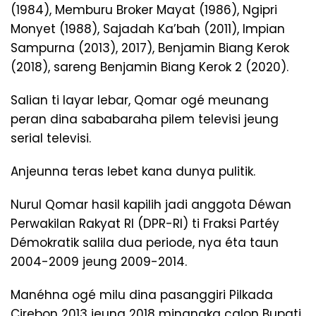
(1984), Memburu Broker Mayat (1986), Ngipri
Monyet (1988), Sajadah Ka’bah (2011), Impian
Sampurna (2013), 2017), Benjamin Biang Kerok
(2018), sareng Benjamin Biang Kerok 2 (2020).
Salian ti layar lebar, Qomar ogé meunang
peran dina sababaraha pilem televisi jeung
serial televisi.
Anjeunna teras lebet kana dunya pulitik.
Nurul Qomar hasil kapilih jadi anggota Déwan
Perwakilan Rakyat RI (DPR-RI) ti Fraksi Partéy
Démokratik salila dua periode, nya éta taun
2004-2009 jeung 2009-2014.
Manéhna ogé milu dina pasanggiri Pilkada
Cirebon 2013 jeung 2018 minangka calon Bupati