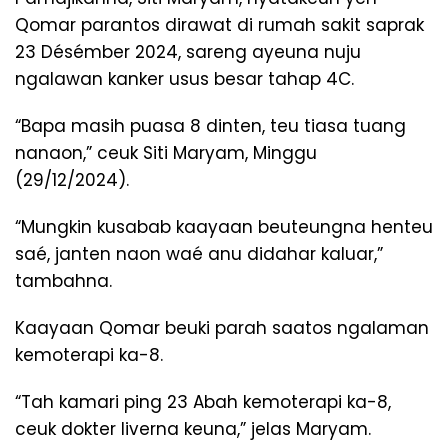
Qomar parantos dirawat di rumah sakit saprak
23 Désémber 2024, sareng ayeuna nuju
ngalawan kanker usus besar tahap 4C.
“Bapa masih puasa 8 dinten, teu tiasa tuang
nanaon,” ceuk Siti Maryam, Minggu
(29/12/2024).
“Mungkin kusabab kaayaan beuteungna henteu
saé, janten naon waé anu didahar kaluar,”
tambahna.
Kaayaan Qomar beuki parah saatos ngalaman
kemoterapi ka-8.
“Tah kamari ping 23 Abah kemoterapi ka-8,
ceuk dokter liverna keuna,” jelas Maryam.