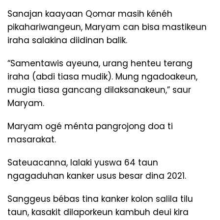
Sanajan kaayaan Qomar masih kénéh
pikahariwangeun, Maryam can bisa mastikeun
iraha salakina diidinan balik.
“Samentawis ayeuna, urang henteu terang
iraha (abdi tiasa mudik). Mung ngadoakeun,
mugia tiasa gancang dilaksanakeun,” saur
Maryam.
Maryam ogé ménta pangrojong doa ti
masarakat.
Sateuacanna, lalaki yuswa 64 taun
ngagaduhan kanker usus besar dina 2021.
Sanggeus bébas tina kanker kolon salila tilu
taun, kasakit dilaporkeun kambuh deui kira