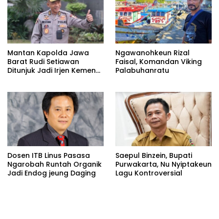
Mantan Kapolda Jawa
Ngawanohkeun Rizal
Barat Rudi Setiawan
Faisal, Komandan Viking
Ditunjuk Jadi Irjen Kemen
Palabuhanratu
Imipas
Dosen ITB Linus Pasasa
Saepul Binzein, Bupati
Ngarobah Runtah Organik
Purwakarta, Nu Nyiptakeun
Jadi Endog jeung Daging
Lagu Kontroversial