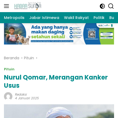
Langsung
ke
konten
Metropolis
Jabar Istimewa
Wakil Rakyat
Politik
Bud
Beranda
Pituin
Pituin
Nurul Qomar, Merangan Kanker
Usus
Redaksi
4 Januari 2025