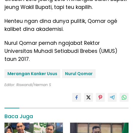
jeung Wakil Bupati, tapi teu kapilih.
Henteu ngan dina dunya pulitik, Qomar ogé
kalibet dina akademisi.
Nurul Qomar pernah ngajabat Rektor
Universitas Muhadi Setiabudi Brebes (UMUS)
taun 2017.
Merangan Kanker Usus
Nurul Qomar
Editor: Riswandi/Herman S
Baca Juga