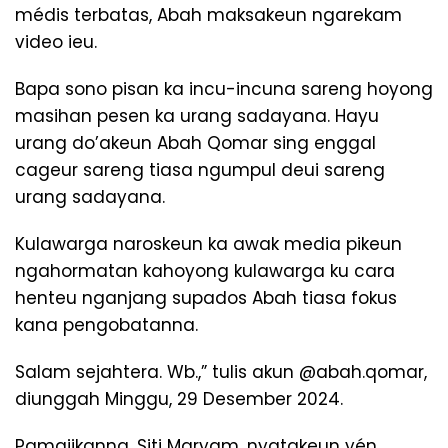
médis terbatas, Abah maksakeun ngarekam
video ieu.
Bapa sono pisan ka incu-incuna sareng hoyong
masihan pesen ka urang sadayana. Hayu
urang do’akeun Abah Qomar sing enggal
cageur sareng tiasa ngumpul deui sareng
urang sadayana.
Kulawarga naroskeun ka awak media pikeun
ngahormatan kahoyong kulawarga ku cara
henteu nganjang supados Abah tiasa fokus
kana pengobatanna.
Salam sejahtera. Wb.,” tulis akun @abah.qomar,
diunggah Minggu, 29 Desember 2024.
Pamajikanna, Siti Maryam, nyatakeun yén