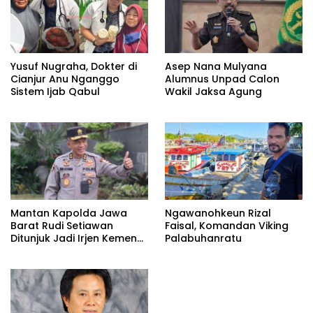
Yusuf Nugraha, Dokter di
Asep Nana Mulyana
Cianjur Anu Nganggo
Alumnus Unpad Calon
Sistem Ijab Qabul
Wakil Jaksa Agung
Mantan Kapolda Jawa
Ngawanohkeun Rizal
Barat Rudi Setiawan
Faisal, Komandan Viking
Ditunjuk Jadi Irjen Kemen
Palabuhanratu
Imipas