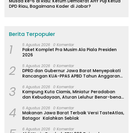
Musda ke-6 di Riau: Ketum Demokrat AHY Puji Ketua
DPD Riau, Bagaimana Kader di Jabar?
Berita Terpopuler
1
5 Agustus 2026
0 Komentar
Paket Komplet Pra Musim Ala Piala Presiden
2026
2
5 Agustus 2026
0 Komentar
DPRD dan Gubernur Jawa Barat Menyepakati
Rancangan KUA-PPAS APBD Tahun Anggaran
2027
3
6 Agustus 2026
0 Komentar
Kampung Kuta Ciamis, Miniatur Peradaban
dan Kebudayaan, Aturan Leluhur Benar-benar
Dijaga
4
6 Agustus 2026
0 Komentar
Makanan Jawa Barat Terbaik Versi TasteAtlas,
Batagor Kalahkan Seblak
6 Agustus 2026
0 Komentar