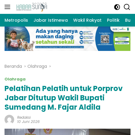
Langsung
ke
konten
Metropolis
Jabar Istimewa
Wakil Rakyat
Politik
Bud
Beranda
Olahraga
Olahraga
Pelatihan Pelatih untuk Porprov
Jabar Ditutup Wakil Bupati
Sumedang M. Fajar Aldila
Redaksi
10 Juni 2026