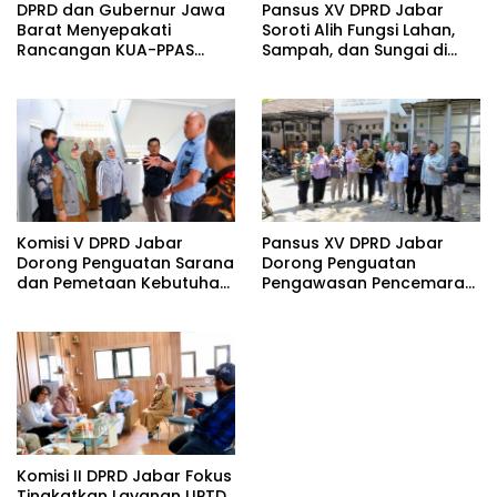
DPRD dan Gubernur Jawa
Pansus XV DPRD Jabar
Barat Menyepakati
Soroti Alih Fungsi Lahan,
Rancangan KUA-PPAS
Sampah, dan Sungai di
APBD Tahun Anggaran
Bogor
2027
Komisi V DPRD Jabar
Pansus XV DPRD Jabar
Dorong Penguatan Sarana
Dorong Penguatan
dan Pemetaan Kebutuhan
Pengawasan Pencemaran
Sekolah Rakyat di
Lingkungan di DAS
Kabupaten Bandung
Cilamaya
Komisi II DPRD Jabar Fokus
Tingkatkan Layanan UPTD