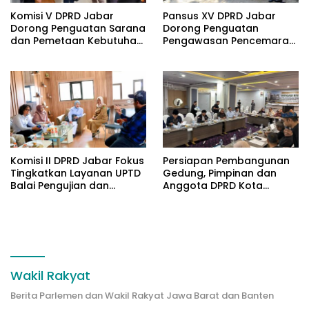
Komisi V DPRD Jabar
Pansus XV DPRD Jabar
Dorong Penguatan Sarana
Dorong Penguatan
dan Pemetaan Kebutuhan
Pengawasan Pencemaran
Sekolah Rakyat di
Lingkungan di DAS
Kabupaten Bandung
Cilamaya
Komisi II DPRD Jabar Fokus
Persiapan Pembangunan
Tingkatkan Layanan UPTD
Gedung, Pimpinan dan
Balai Pengujian dan
Anggota DPRD Kota
Sertifikasi Mutu Barang
Bandung Mengikuti FGD
Agro
Wakil Rakyat
Berita Parlemen dan Wakil Rakyat Jawa Barat dan Banten