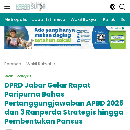
Langsung
ke
konten
Metropolis
Jabar Istimewa
Wakil Rakyat
Politik
Bud
Beranda
Wakil Rakyat
Wakil Rakyat
DPRD Jabar Gelar Rapat
Paripurna Bahas
Pertanggungjawaban APBD 2025
dan 3 Ranperda Strategis hingga
Pembentukan Pansus