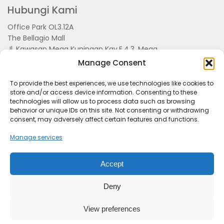
Hubungi Kami
Office Park OL3.12A
The Bellagio Mall
Jl. Kawasan Mega Kuningan Kav.E.4.3, Mega
Kuningan, Kel. Kuningan Timur,
Manage Consent
Kec.Setiabudi, Jakarta Selatan 15810
To provide the best experiences, we use technologies like cookies to
store and/or access device information. Consenting to these
technologies will allow us to process data such as browsing
behavior or unique IDs on this site. Not consenting or withdrawing
consent, may adversely affect certain features and functions.
Manage services
Accept
Tentang Kami
Redaksi
Pedoman Pemberitaan
Disclimer
Kerjasama dan Event
Deny
KabarSunda.com
- Managed By PT. Kabar Grup
Indonesia
View preferences