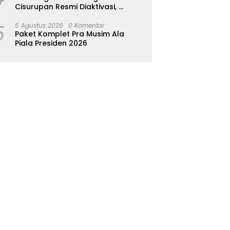
Cisurupan Resmi Diaktivasi,
Wisata Berbasis Alam dan
5
Pemberdayaan Warga
5 Agustus 2026
0 Komentar
Paket Komplet Pra Musim Ala
Piala Presiden 2026