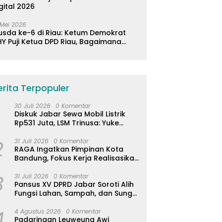
gital 2026
 Mei 2026
usda ke-6 di Riau: Ketum Demokrat
Y Puji Ketua DPD Riau, Bagaimana
ader di Jabar?
erita Terpopuler
30 Juli 2026
0 Komentar
Diskuk Jabar Sewa Mobil Listrik
Rp531 Juta, LSM Trinusa: Yuke
Abaikan Instruksi Gubernur KDM
2
31 Juli 2026
0 Komentar
RAGA Ingatkan Pimpinan Kota
Bandung, Fokus Kerja Realisasikan
Janji Politik 5 Tahun
3
31 Juli 2026
0 Komentar
Pansus XV DPRD Jabar Soroti Alih
Fungsi Lahan, Sampah, dan Sungai
di Bogor
4
4 Agustus 2026
0 Komentar
Padaringan Leuweung Awi