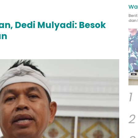
Wak
Beri
dan 
kan, Dedi Mulyadi: Besok
an
1
2