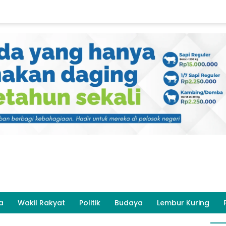
a
Wakil Rakyat
Politik
Budaya
Lembur Kuring