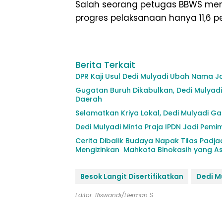
Salah seorang petugas BBWS men
progres pelaksanaan hanya 11,6 p
Berita Terkait
DPR Kaji Usul Dedi Mulyadi Ubah Nama J
Gugatan Buruh Dikabulkan, Dedi Mulyad
Daerah
Selamatkan Kriya Lokal, Dedi Mulyadi G
Dedi Mulyadi Minta Praja IPDN Jadi Pemi
Cerita Dibalik Budaya Napak Tilas Padj
Mengizinkan Mahkota Binokasih yang Asl
Besok Langit Disertifikatkan
Dedi M
Editor: Riswandi/Herman S