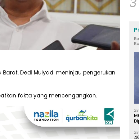
3
Po
Be
Ba
 Barat, Dedi Mulyadi meninjau pengerukan
apatkan fakta yang mencengangkan.
29
M
Di
29
46