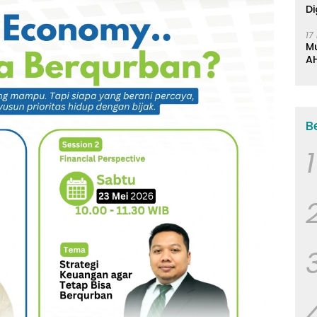
Di
17
M
AH
K
B
1