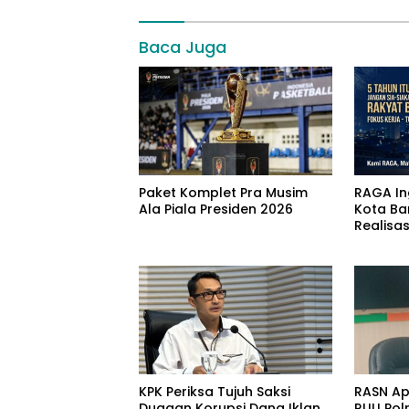
Baca Juga
Paket Komplet Pra Musim
RAGA In
Ala Piala Presiden 2026
Kota Ba
Realisasi
Tahun
KPK Periksa Tujuh Saksi
RASN Ap
Dugaan Korupsi Dana Iklan
RUU Polr