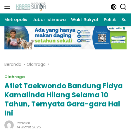
Langsung
ke
konten
Metropolis
Jabar Istimewa
Wakil Rakyat
Politik
Bud
Beranda
Olahraga
Olahraga
Atlet Taekwondo Bandung Fidya
Kamalinda Hilang Selama 10
Tahun, Ternyata Gara-gara Hal
Ini
Redaksi
14 Maret 2025