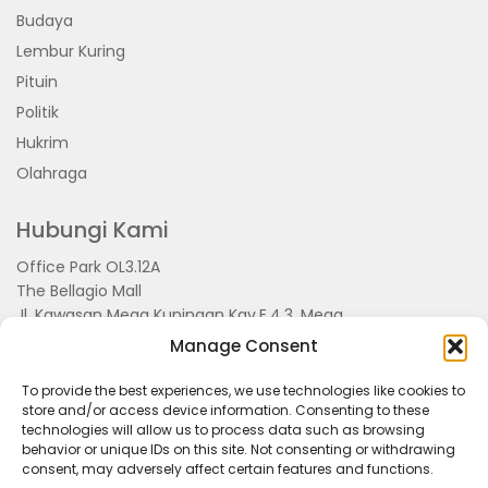
Budaya
Lembur Kuring
Pituin
Politik
Hukrim
Olahraga
Hubungi Kami
Office Park OL3.12A
The Bellagio Mall
Jl. Kawasan Mega Kuningan Kav.E.4.3, Mega
Kuningan, Kel. Kuningan Timur,
Manage Consent
Kec.Setiabudi, Jakarta Selatan 15810
To provide the best experiences, we use technologies like cookies to
store and/or access device information. Consenting to these
technologies will allow us to process data such as browsing
behavior or unique IDs on this site. Not consenting or withdrawing
consent, may adversely affect certain features and functions.