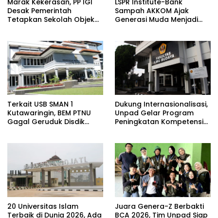
​Marak Kekerasan, PP IGI
LSPR Institute-Bank
Desak Pemerintah
Sampah AKKOM Ajak
Tetapkan Sekolah Objek
Generasi Muda Menjadi
Vital Negara
Penggerak Green
Economy
Terkait USB SMAN 1
Dukung Internasionalisasi,
Kutawaringin, BEM PTNU
Unpad Gelar Program
Gagal Geruduk Disdik
Peningkatan Kompetensi
Jabar
Bahasa Inggris bagi
Tendik
20 Universitas Islam
Juara Genera-Z Berbakti
Terbaik di Dunia 2026, Ada
BCA 2026, Tim Unpad Siap