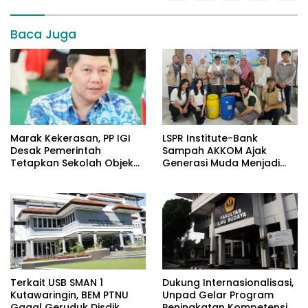
Baca Juga
​Marak Kekerasan, PP IGI
LSPR Institute-Bank
Desak Pemerintah
Sampah AKKOM Ajak
Tetapkan Sekolah Objek
Generasi Muda Menjadi
Vital Negara
Penggerak Green
Economy
Terkait USB SMAN 1
Dukung Internasionalisasi,
Kutawaringin, BEM PTNU
Unpad Gelar Program
Gagal Geruduk Disdik
Peningkatan Kompetensi