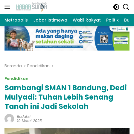
Langsung
ke
konten
Metropolis
Jabar Istimewa
Wakil Rakyat
Politik
Bud
Beranda
Pendidikan
Pendidikan
Sambangi SMAN 1 Bandung, Dedi
Mulyadi: Tuhan Lebih Senang
Tanah ini Jadi Sekolah
Redaksi
19 Maret 2025