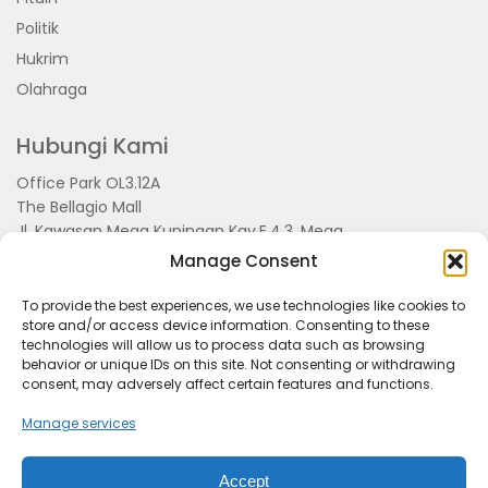
Politik
Hukrim
Olahraga
Hubungi Kami
Office Park OL3.12A
The Bellagio Mall
Jl. Kawasan Mega Kuningan Kav.E.4.3, Mega
Kuningan, Kel. Kuningan Timur,
Manage Consent
Kec.Setiabudi, Jakarta Selatan 15810
To provide the best experiences, we use technologies like cookies to
store and/or access device information. Consenting to these
technologies will allow us to process data such as browsing
behavior or unique IDs on this site. Not consenting or withdrawing
consent, may adversely affect certain features and functions.
Manage services
Accept