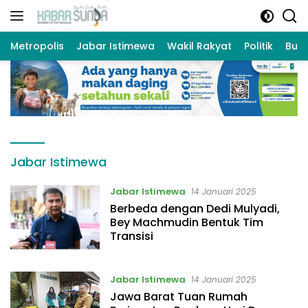
Langsung
ke
konten
Metropolis
Jabar Istimewa
Wakil Rakyat
Politik
Bud
Jabar Istimewa
Jabar Istimewa
14 Januari 2025
Berbeda dengan Dedi Mulyadi,
Bey Machmudin Bentuk Tim
Transisi
Jabar Istimewa
14 Januari 2025
Jawa Barat Tuan Rumah