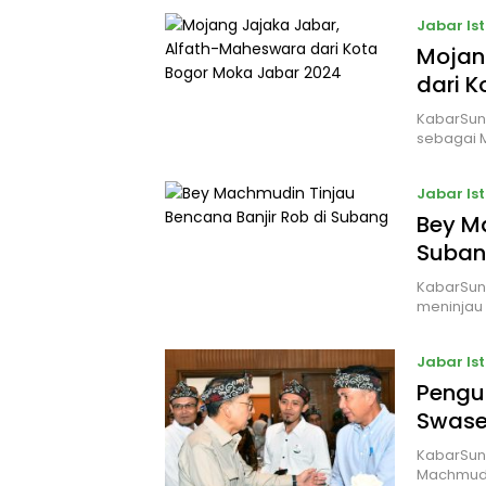
Jabar Is
Mojan
dari 
KabarSund
sebagai 
Jabar Is
Bey Ma
Suba
KabarSun
meninjau 
Jabar Is
Pengu
Swase
KabarSun
Machmudi