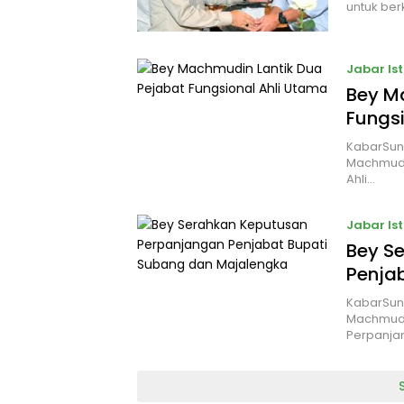
untuk ber
Jabar Is
Bey M
Fungsi
KabarSun
Machmudin
Ahli…
Jabar Is
Bey S
Penja
KabarSun
Machmudi
Perpanja