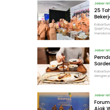
Jabar Is
25 Ta
Beker
KabarSun
(DWP) Pr
mendoro
Jabar Is
Pemda
Sarde
KabarSun
dengan p
Jabar Is
Forum
Ajak W