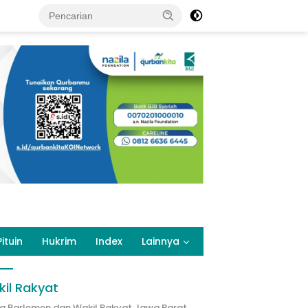
Pituin
Hukrim
Index
Lainnya
il Rakyat
ta Parlemen dan Wakil Rakyat Jawa Barat