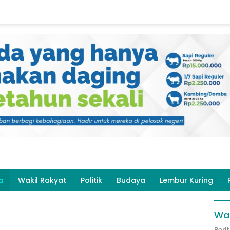
a
Wakil Rakyat
Politik
Budaya
Lembur Kuring
Wak
Beri