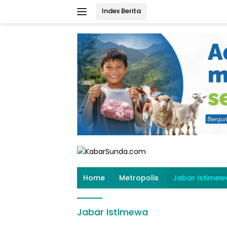
Langsung
Index Berita
ke
konten
Home
Metropolis
Jabar Istimew
Jabar Istimewa