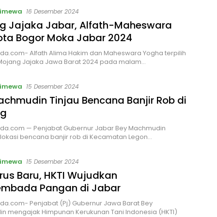
timewa
16 Desember 2024
g Jajaka Jabar, Alfath-Maheswara
Kota Bogor Moka Jabar 2024
a.com- Alfath Alima Hakim dan Maheswara Yogha terpilih
Mojang Jajaka Jawa Barat 2024 pada malam…
timewa
15 Desember 2024
chmudin Tinjau Bencana Banjir Rob di
ng
da.com — Penjabat Gubernur Jabar Bey Machmudin
lokasi bencana banjir rob di Kecamatan Legon…
timewa
15 Desember 2024
rus Baru, HKTI Wujudkan
mbada Pangan di Jabar
da.com- Penjabat (Pj) Gubernur Jawa Barat Bey
n mengajak Himpunan Kerukunan Tani Indonesia (HKTI)