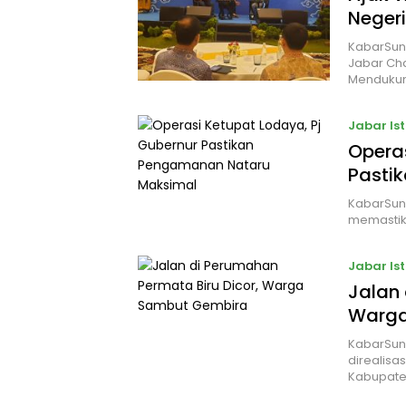
Negeri
KabarSun
Jabar Cha
Menduku
Jabar Is
Operas
Pasti
KabarSun
memastik
Jabar Is
Jalan 
Warga
KabarSund
direalisa
Kabupat