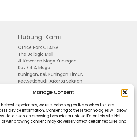
Hubungi Kami
Office Park OL3.12A
The Bellagio Mall
Jl. Kawasan Mega Kuningan
Kav.E.4.3, Mega
Kuningan, Kel. Kuningan Timur,
Kec.Setiabudi, Jakarta Selatan
15810
Manage Consent
the best experiences, we use technologies like cookies to store
ess device information. Consenting to these technologies will allow
ss data such as browsing behavior or unique IDs on this site. Not
 or withdrawing consent, may adversely affect certain features and