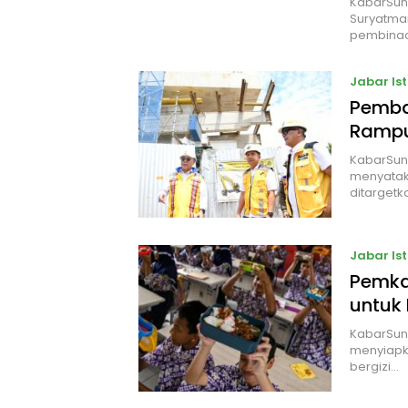
KabarSun
Suryatman
pembinaa
Jabar Is
Pemba
Rampu
KabarSun
menyatak
ditargetk
Jabar Is
Pemka
untuk
KabarSun
menyiapka
bergizi…