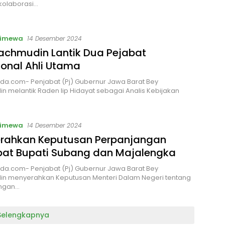
kolaborasi…
timewa
14 Desember 2024
achmudin Lantik Dua Pejabat
onal Ahli Utama
da.com- Penjabat (Pj) Gubernur Jawa Barat Bey
 melantik Raden Iip Hidayat sebagai Analis Kebijakan
timewa
14 Desember 2024
erahkan Keputusan Perpanjangan
bat Bupati Subang dan Majalengka
da.com- Penjabat (Pj) Gubernur Jawa Barat Bey
n menyerahkan Keputusan Menteri Dalam Negeri tentang
ngan…
Selengkapnya