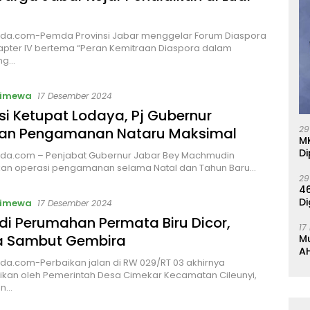
da.com-Pemda Provinsi Jabar menggelar Forum Diaspora
pter IV bertema “Peran Kemitraan Diaspora dalam
ng…
timewa
17 Desember 2024
i Ketupat Lodaya, Pj Gubernur
29
kan Pengamanan Nataru Maksimal
M
Di
da.com – Penjabat Gubernur Jabar Bey Machmudin
an operasi pengamanan selama Natal dan Tahun Baru…
29
46
Di
timewa
17 Desember 2024
di Perumahan Permata Biru Dicor,
17
 Sambut Gembira
M
AH
a.com-Perbaikan jalan di RW 029/RT 03 akhirnya
K
sikan oleh Pemerintah Desa Cimekar Kecamatan Cileunyi,
en…