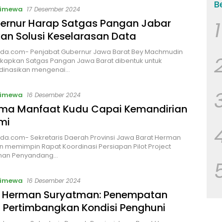
B
timewa
17 Desember 2024
bernur Harap Satgas Pangan Jabar
1
an Solusi Keselarasan Data
da.com- Penjabat Gubernur Jawa Barat Bey Machmudin
apkan Satgas Pangan Jawa Barat dibentuk untuk
inasikan mengenai…
timewa
16 Desember 2024
ima Manfaat Kudu Capai Kemandirian
mi
da.com- Sekretaris Daerah Provinsi Jawa Barat Herman
 memimpin Rapat Koordinasi Persiapan Pilot Project
nan Penyandang…
timewa
16 Desember 2024
 Herman Suryatman: Penempatan
 Pertimbangkan Kondisi Penghuni