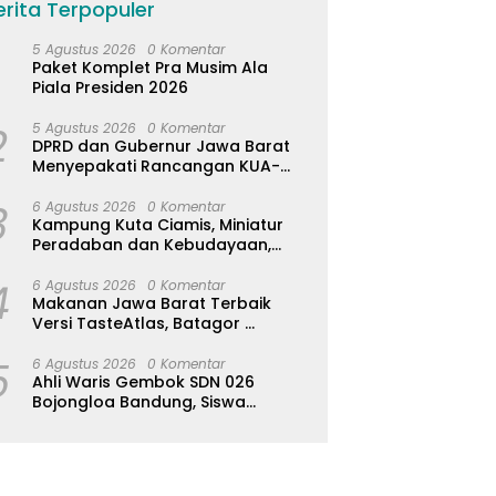
erita Terpopuler
5 Agustus 2026
0 Komentar
Paket Komplet Pra Musim Ala
Piala Presiden 2026
2
5 Agustus 2026
0 Komentar
DPRD dan Gubernur Jawa Barat
Menyepakati Rancangan KUA-
PPAS APBD Tahun Anggaran 2027
3
6 Agustus 2026
0 Komentar
Kampung Kuta Ciamis, Miniatur
Peradaban dan Kebudayaan,
Aturan Leluhur Benar-benar
4
Dijaga
6 Agustus 2026
0 Komentar
Makanan Jawa Barat Terbaik
Versi TasteAtlas, Batagor
Kalahkan Seblak
5
6 Agustus 2026
0 Komentar
Ahli Waris Gembok SDN 026
Bojongloa Bandung, Siswa
Terpaksa Diliburkan