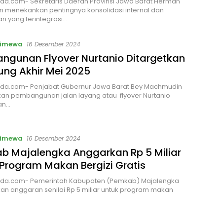
da.com- Sekretaris Daerah Provinsi Jawa Barat Herman
 menekankan pentingnya konsolidasi internal dan
n yang terintegrasi…
timewa
16 Desember 2024
ngunan Flyover Nurtanio Ditargetkan
ng Akhir Mei 2025
da.com- Penjabat Gubernur Jawa Barat Bey Machmudin
an pembangunan jalan layang atau flyover Nurtanio
an…
timewa
16 Desember 2024
b Majalengka Anggarkan Rp 5 Miliar
 Program Makan Bergizi Gratis
da.com- Pemerintah Kabupaten (Pemkab) Majalengka
n anggaran senilai Rp 5 miliar untuk program makan