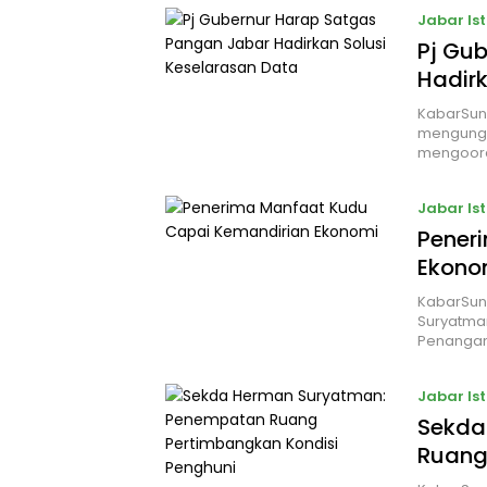
Jabar Is
Pj Gu
Hadirk
KabarSun
mengungk
mengoord
Jabar Is
Pener
Ekono
KabarSun
Suryatman
Penanga
Jabar Is
Sekda
Ruang