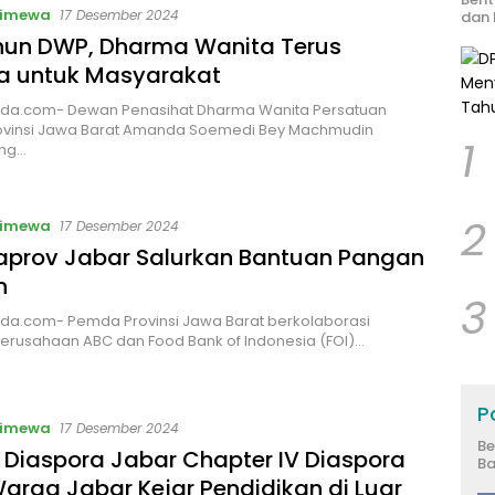
timewa
17 Desember 2024
dan 
hun DWP, Dharma Wanita Terus
ja untuk Masyarakat
da.com- Dewan Penasihat Dharma Wanita Persatuan
ovinsi Jawa Barat Amanda Soemedi Bey Machmudin
1
ng…
2
timewa
17 Desember 2024
prov Jabar Salurkan Bantuan Pangan
n
3
da.com- Pemda Provinsi Jawa Barat berkolaborasi
erusahaan ABC dan Food Bank of Indonesia (FOI)…
Po
timewa
17 Desember 2024
Be
 Diaspora Jabar Chapter IV Diaspora
Ba
arga Jabar Kejar Pendidikan di Luar