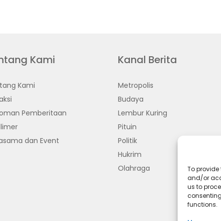
ntang Kami
Kanal Berita
tang Kami
Metropolis
aksi
Budaya
oman Pemberitaan
Lembur Kuring
limer
Pituin
jasama dan Event
Politik
Hukrim
Olahraga
To provide 
and/or acc
us to proce
consenting
functions.