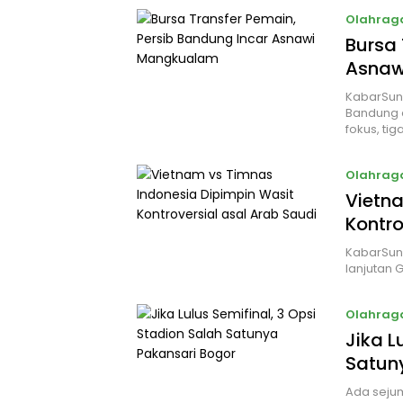
Olahrag
Bursa 
Asnaw
KabarSun
Bandung d
fokus, tig
Olahrag
Vietn
Kontro
KabarSun
lanjutan 
Olahrag
Jika L
Satun
Ada sejum