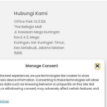
Hubungi Kami
Office Park OL3.12A
The Bellagio Mall
Jl. Kawasan Mega Kuningan
Kav.E.4.3, Mega
Kuningan, Kel. Kuningan Timur,
Kec.Setiabudi, Jakarta Selatan
15810
Manage Consent
the best experiences, we use technologies like cookies to store
ess device information. Consenting to these technologies will allow
ss data such as browsing behavior or unique IDs on this site. Not
 or withdrawing consent, may adversely affect certain features and
rvices