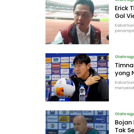
Erick 
Gol V
KabarSund
penampil
Olahrag
Timnas
yong 
KabarSun
menyesal
Olahrag
Bojan 
Tak S