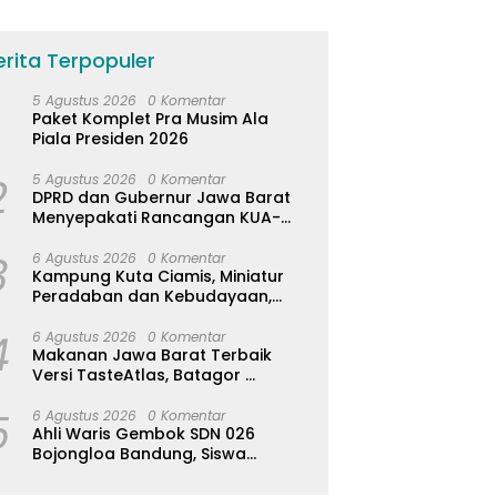
erita Terpopuler
5 Agustus 2026
0 Komentar
Paket Komplet Pra Musim Ala
Piala Presiden 2026
2
5 Agustus 2026
0 Komentar
DPRD dan Gubernur Jawa Barat
Menyepakati Rancangan KUA-
PPAS APBD Tahun Anggaran 2027
3
6 Agustus 2026
0 Komentar
Kampung Kuta Ciamis, Miniatur
Peradaban dan Kebudayaan,
Aturan Leluhur Benar-benar
4
Dijaga
6 Agustus 2026
0 Komentar
Makanan Jawa Barat Terbaik
Versi TasteAtlas, Batagor
Kalahkan Seblak
5
6 Agustus 2026
0 Komentar
Ahli Waris Gembok SDN 026
Bojongloa Bandung, Siswa
Terpaksa Diliburkan