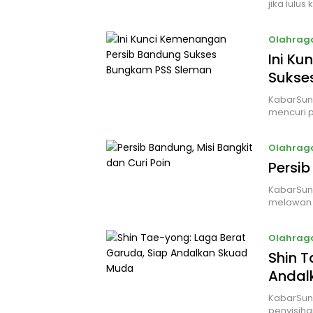
jika lulus
Olahrag
Ini K
Sukse
KabarSund
mencuri 
Olahrag
Persib
KabarSun
melawan P
Olahrag
Shin T
Andal
KabarSun
penyisiha