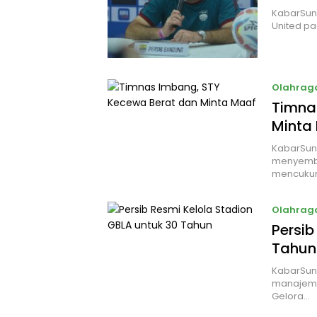
KabarSun
United pa
Olahrag
Timna
Minta
KabarSund
menyembu
mencukur
Olahrag
Persib
Tahun
KabarSun
manajemen
Gelora…