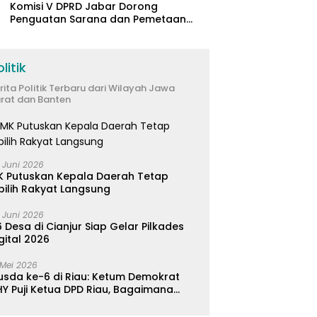
Komisi V DPRD Jabar Dorong
Penguatan Sarana dan Pemetaan
Kebutuhan Sekolah Rakyat di
Kabupaten Bandung
litik
rita Politik Terbaru dari Wilayah Jawa
rat dan Banten
 Juni 2026
K Putuskan Kepala Daerah Tetap
pilih Rakyat Langsung
 Juni 2026
 Desa di Cianjur Siap Gelar Pilkades
gital 2026
 Mei 2026
usda ke-6 di Riau: Ketum Demokrat
Y Puji Ketua DPD Riau, Bagaimana
ader di Jabar?