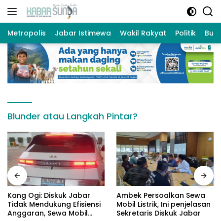
Langsung
ke
konten
Metropolis
Jabar Istimewa
Wakil Rakyat
Politik
Bud
Blunder atau Langkah Pintar?
Kang Ogi: Diskuk Jabar
Ambek Persoalkan Sewa
Tidak Mendukung Efisiensi
Mobil Listrik, Ini penjelasan
Anggaran, Sewa Mobil
Sekretaris Diskuk Jabar