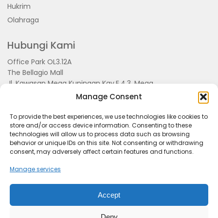
Hukrim
Olahraga
Hubungi Kami
Office Park OL3.12A
The Bellagio Mall
Jl. Kawasan Mega Kuningan Kav.E.4.3, Mega
Kuningan, Kel. Kuningan Timur,
Manage Consent
Kec.Setiabudi, Jakarta Selatan 15810
To provide the best experiences, we use technologies like cookies to
store and/or access device information. Consenting to these
technologies will allow us to process data such as browsing
behavior or unique IDs on this site. Not consenting or withdrawing
consent, may adversely affect certain features and functions.
Manage services
Accept
Tentang Kami
Redaksi
Pedoman Pemberitaan
Disclimer
Kerjasama dan Event
Deny