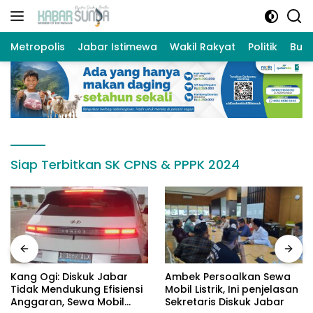
Langsung
ke
konten
Metropolis
Jabar Istimewa
Wakil Rakyat
Politik
Bud
Siap Terbitkan SK CPNS & PPPK 2024
Kang Ogi: Diskuk Jabar
Ambek Persoalkan Sewa
Tidak Mendukung Efisiensi
Mobil Listrik, Ini penjelasan
Anggaran, Sewa Mobil
Sekretaris Diskuk Jabar