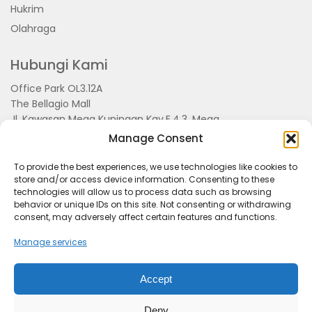
Hukrim
Olahraga
Hubungi Kami
Office Park OL3.12A
The Bellagio Mall
Jl. Kawasan Mega Kuningan Kav.E.4.3, Mega
Kuningan, Kel. Kuningan Timur,
Manage Consent
Kec.Setiabudi, Jakarta Selatan 15810
To provide the best experiences, we use technologies like cookies to
store and/or access device information. Consenting to these
technologies will allow us to process data such as browsing
behavior or unique IDs on this site. Not consenting or withdrawing
consent, may adversely affect certain features and functions.
Manage services
Accept
Tentang Kami
Redaksi
Pedoman Pemberitaan
Disclimer
Kerjasama dan Event
Deny