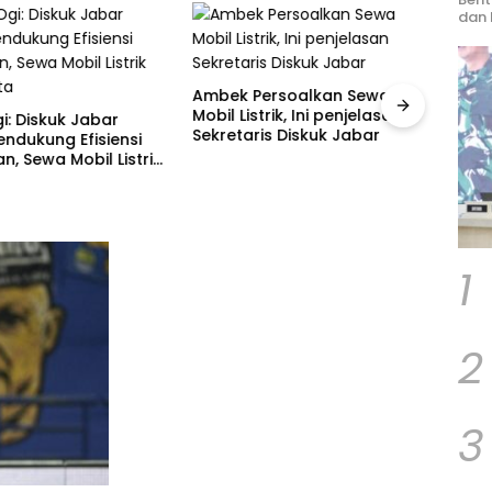
dan 
Ambek Persoalkan Sewa
Mobil Listrik, Ini penjelasan
i: Diskuk Jabar
Sekretaris Diskuk Jabar
endukung Efisiensi
Yuke 
, Sewa Mobil Listrik
Rang
uta
Regu
1
2
3