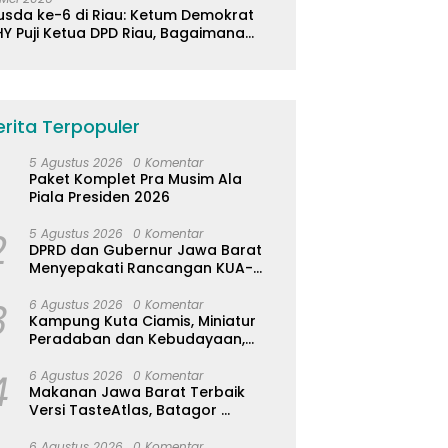
usda ke-6 di Riau: Ketum Demokrat
Y Puji Ketua DPD Riau, Bagaimana
ader di Jabar?
erita Terpopuler
5 Agustus 2026
0 Komentar
Paket Komplet Pra Musim Ala
Piala Presiden 2026
2
5 Agustus 2026
0 Komentar
DPRD dan Gubernur Jawa Barat
Menyepakati Rancangan KUA-
PPAS APBD Tahun Anggaran 2027
3
6 Agustus 2026
0 Komentar
Kampung Kuta Ciamis, Miniatur
Peradaban dan Kebudayaan,
Aturan Leluhur Benar-benar
4
Dijaga
6 Agustus 2026
0 Komentar
Makanan Jawa Barat Terbaik
Versi TasteAtlas, Batagor
Kalahkan Seblak
6 Agustus 2026
0 Komentar