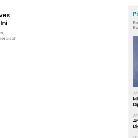
Po
lves
Ini
Be
Ba
es,
berpisah
29
M
Di
29
46
Di
17