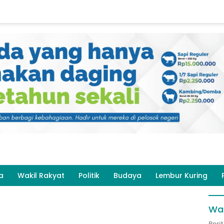
a
Wakil Rakyat
Politik
Budaya
Lembur Kuring
Wak
Beri