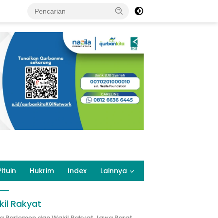
Pituin
Hukrim
Index
Lainnya
il Rakyat
ta Parlemen dan Wakil Rakyat Jawa Barat