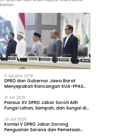
Banten
Mauliani Septina:
Penguatan Kompetensi
K
kap Jabatan Secara
Psikolog Klinis, Sekda Jabar:
D
lasi Tidak Ada Masalah
Petugas Harus Datangi
B
Masyarakat
L
5 Agustus 2026
DPRD dan Gubernur Jawa Barat
Menyepakati Rancangan KUA-PPAS
APBD Tahun Anggaran 2027
31 Juli 2026
Pansus XV DPRD Jabar Soroti Alih
Fungsi Lahan, Sampah, dan Sungai di
Bogor
29 Juli 2026
Komisi V DPRD Jabar Dorong
Penguatan Sarana dan Pemetaan
Kebutuhan Sekolah Rakyat di