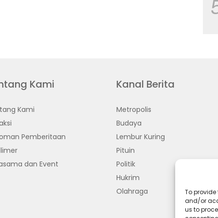
ntang Kami
Kanal Berita
tang Kami
Metropolis
aksi
Budaya
oman Pemberitaan
Lembur Kuring
limer
Pituin
jasama dan Event
Politik
Hukrim
Olahraga
To provide 
and/or acc
us to proce