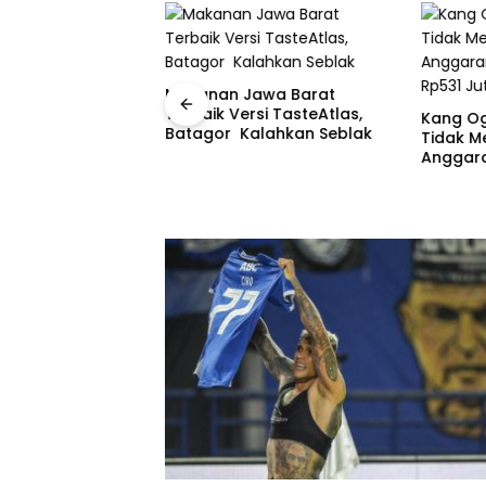
Makanan Jawa Barat
Terbaik Versi TasteAtlas,
r, Herman
Kang Og
Batagor Kalahkan Seblak
 Pemprov Jabar
Tidak M
aksanaan
Anggaran
 Juta Rumah
Rp531 J