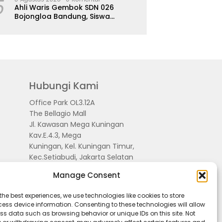
5
Ahli Waris Gembok SDN 026
Bojongloa Bandung, Siswa
Terpaksa Diliburkan
Hubungi Kami
Office Park OL3.12A
The Bellagio Mall
Jl. Kawasan Mega Kuningan
Kav.E.4.3, Mega
Kuningan, Kel. Kuningan Timur,
Kec.Setiabudi, Jakarta Selatan
15810
Manage Consent
the best experiences, we use technologies like cookies to store
ess device information. Consenting to these technologies will allow
ss data such as browsing behavior or unique IDs on this site. Not