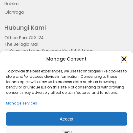
Hukrim
Olahraga
Hubungi Kami
Office Park OL3.12A
The Bellagio Mall
Jl. Kawasan Mega Kuningan Kav.E.4.3, Mega
Kuningan, Kel. Kuningan Timur,
Manage Consent
Kec.Setiabudi, Jakarta Selatan 15810
To provide the best experiences, we use technologies like cookies to
store and/or access device information. Consenting to these
technologies will allow us to process data such as browsing
behavior or unique IDs on this site. Not consenting or withdrawing
consent, may adversely affect certain features and functions.
Manage services
Accept
Tentang Kami
Redaksi
Pedoman Pemberitaan
Disclimer
Kerjasama dan Event
Deny