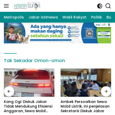
Langsung
ke
konten
Metropolis
Jabar Istimewa
Wakil Rakyat
Politik
Bud
Tak Sekadar Omon-omon
Kang Ogi: Diskuk Jabar
Ambek Persoalkan Sewa
Tidak Mendukung Efisiensi
Mobil Listrik, Ini penjelasan
Anggaran, Sewa Mobil
Sekretaris Diskuk Jabar