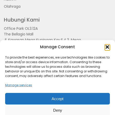
Olahraga
Hubungi Kami
Office Park OL3.12A
The Bellagio Mall
Jl. Kawasan Mega Kuningan Kav.E.4.3, Mega
Kuningan, Kel. Kuningan Timur,
Manage Consent
Kec.Setiabudi, Jakarta Selatan 15810
To provide the best experiences, we use technologies like cookies to
store and/or access device information. Consenting to these
technologies will allow us to process data such as browsing
behavior or unique IDs on this site. Not consenting or withdrawing
consent, may adversely affect certain features and functions.
Manage services
Accept
Tentang Kami
Redaksi
Pedoman Pemberitaan
Disclimer
Kerjasama dan Event
Deny