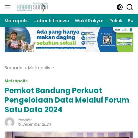
Langsung
ke
konten
Metropolis
Jabar Istimewa
Wakil Rakyat
Politik
Bud
Beranda
Metropolis
Metropolis
Pemkot Bandung Perkuat
Pengelolaan Data Melalui Forum
Satu Data 2024
Redaksi
10 Desember 2024