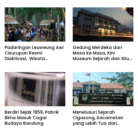
Dijaga
Padaringan Leuweung Awi
Gedung Merdeka dari
Cisurupan Resmi
Masa ke Masa, Kini
Diaktivasi, Wisata
Museum Sejarah dan Situs
Berbasis Alam dan
Cagar Budaya
Pemberdayaan Warga
Berdiri Sejak 1959, Pabrik
Menelusuri Sejarah
Bima Masuk Cagar
Cigasong, Kecamatan
Budaya Bandung
yang Lebih Tua dari
Majalengka