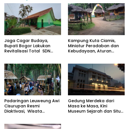
Jaga Cagar Budaya,
Kampung Kuta Ciamis,
Bupati Bogor Lakukan
Miniatur Peradaban dan
Revitalisasi Total SDN
Kebudayaan, Aturan
Cileungsi 02
Leluhur Benar-benar
Dijaga
Padaringan Leuweung Awi
Gedung Merdeka dari
Cisurupan Resmi
Masa ke Masa, Kini
Diaktivasi, Wisata
Museum Sejarah dan Situs
Berbasis Alam dan
Cagar Budaya
Pemberdayaan Warga