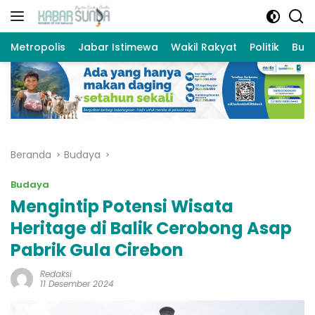
Langsung
ke
konten
Metropolis
Jabar Istimewa
Wakil Rakyat
Politik
Bud
Beranda
Budaya
Budaya
Mengintip Potensi Wisata
Heritage di Balik Cerobong Asap
Pabrik Gula Cirebon
Redaksi
11 Desember 2024