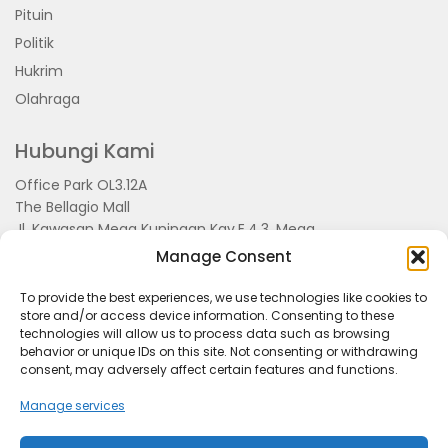
Pituin
Politik
Hukrim
Olahraga
Hubungi Kami
Office Park OL3.12A
The Bellagio Mall
Jl. Kawasan Mega Kuningan Kav.E.4.3, Mega
Kuningan, Kel. Kuningan Timur,
Manage Consent
Kec.Setiabudi, Jakarta Selatan 15810
To provide the best experiences, we use technologies like cookies to
store and/or access device information. Consenting to these
technologies will allow us to process data such as browsing
behavior or unique IDs on this site. Not consenting or withdrawing
consent, may adversely affect certain features and functions.
Manage services