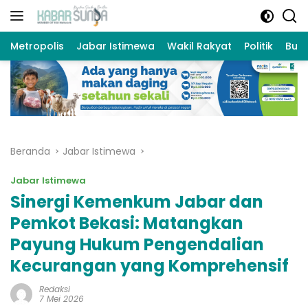
Langsung
ke
konten
Metropolis
Jabar Istimewa
Wakil Rakyat
Politik
Bud
Beranda
Jabar Istimewa
Jabar Istimewa
Sinergi Kemenkum Jabar dan
Pemkot Bekasi: Matangkan
Payung Hukum Pengendalian
Kecurangan yang Komprehensif
Redaksi
7 Mei 2026