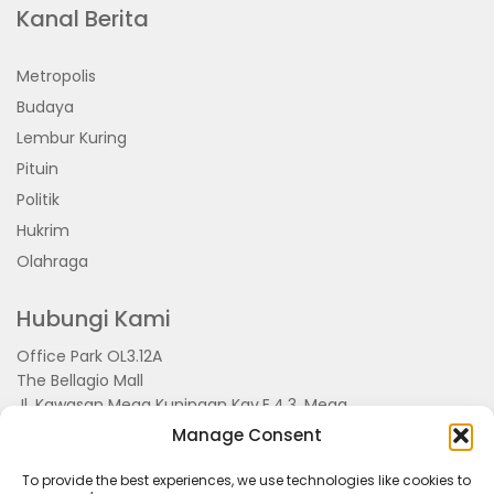
Kanal Berita
Metropolis
Budaya
Lembur Kuring
Pituin
Politik
Hukrim
Olahraga
Hubungi Kami
Office Park OL3.12A
The Bellagio Mall
Jl. Kawasan Mega Kuningan Kav.E.4.3, Mega
Kuningan, Kel. Kuningan Timur,
Manage Consent
Kec.Setiabudi, Jakarta Selatan 15810
To provide the best experiences, we use technologies like cookies to