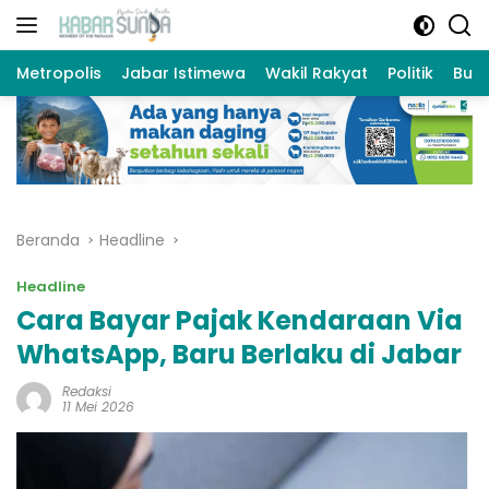
Langsung
ke
konten
Metropolis
Jabar Istimewa
Wakil Rakyat
Politik
Bud
Beranda
Headline
Headline
Cara Bayar Pajak Kendaraan Via
WhatsApp, Baru Berlaku di Jabar
Redaksi
11 Mei 2026