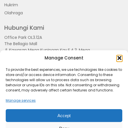
Hukrim
Olahraga
Hubungi Kami
Office Park OL3.12A
The Bellagio Mall
Jl. Kawasan Mega Kuningan Kav.E.4.3, Mega
Kuningan, Kel. Kuningan Timur,
Manage Consent
Kec.Setiabudi, Jakarta Selatan 15810
To provide the best experiences, we use technologies like cookies to
store and/or access device information. Consenting to these
technologies will allow us to process data such as browsing
behavior or unique IDs on this site. Not consenting or withdrawing
consent, may adversely affect certain features and functions.
Manage services
Accept
Tentang Kami
Redaksi
Pedoman Pemberitaan
Disclimer
Kerjasama dan Event