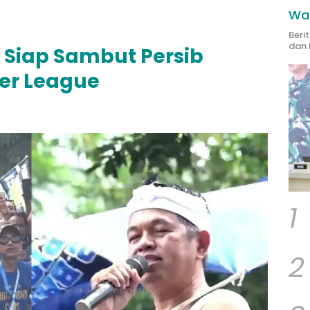
Wak
Beri
dan 
 Siap Sambut Persib
er League
1
2