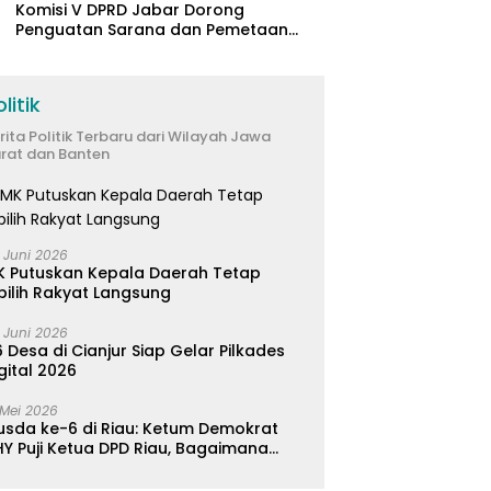
Komisi V DPRD Jabar Dorong
Penguatan Sarana dan Pemetaan
Kebutuhan Sekolah Rakyat di
Kabupaten Bandung
litik
rita Politik Terbaru dari Wilayah Jawa
rat dan Banten
 Juni 2026
K Putuskan Kepala Daerah Tetap
pilih Rakyat Langsung
 Juni 2026
 Desa di Cianjur Siap Gelar Pilkades
gital 2026
 Mei 2026
usda ke-6 di Riau: Ketum Demokrat
Y Puji Ketua DPD Riau, Bagaimana
ader di Jabar?