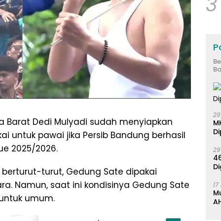
3
Po
Be
Ba
29
 Barat Dedi Mulyadi sudah menyiapkan
M
Di
i untuk pawai jika Persib Bandung berhasil
gue 2025/2026.
29
46
Di
berturut-turut, Gedung Sate dipakai
juara. Namun, saat ini kondisinya Gedung Sate
17
M
p untuk umum.
AH
K