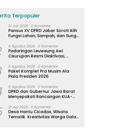
erita Terpopuler
31 Juli 2026
0 Komentar
Pansus XV DPRD Jabar Soroti Alih
Fungsi Lahan, Sampah, dan Sungai
di Bogor
2
4 Agustus 2026
0 Komentar
Padaringan Leuweung Awi
Cisurupan Resmi Diaktivasi,
Wisata Berbasis Alam dan
3
Pemberdayaan Warga
5 Agustus 2026
0 Komentar
Paket Komplet Pra Musim Ala
Piala Presiden 2026
4
5 Agustus 2026
0 Komentar
DPRD dan Gubernur Jawa Barat
Menyepakati Rancangan KUA-
PPAS APBD Tahun Anggaran 2027
5
31 Juli 2026
0 Komentar
Desa Hantu Cicadas, Wisata
Tematik Kreativitas Warga Dalam
Nuansa Horor