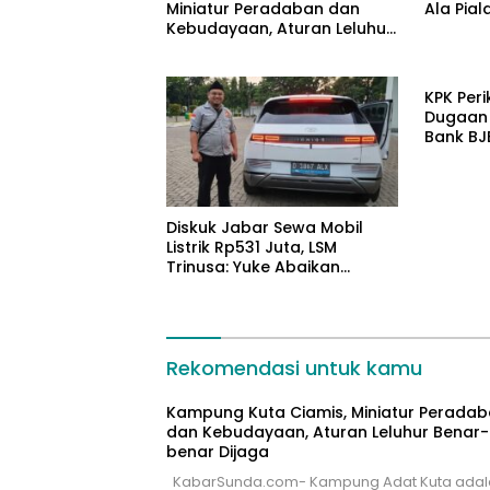
Miniatur Peradaban dan
Ala Pial
Kebudayaan, Aturan Leluhur
Benar-benar Dijaga
KPK Peri
Dugaan 
Bank BJ
Diskuk Jabar Sewa Mobil
Listrik Rp531 Juta, LSM
Trinusa: Yuke Abaikan
Instruksi Gubernur KDM
Rekomendasi untuk kamu
Kampung Kuta Ciamis, Miniatur Perada
dan Kebudayaan, Aturan Leluhur Benar-
benar Dijaga
KabarSunda.com- Kampung Adat Kuta adal