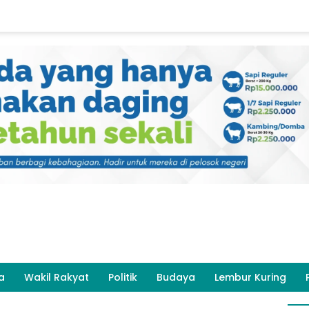
a
Wakil Rakyat
Politik
Budaya
Lembur Kuring