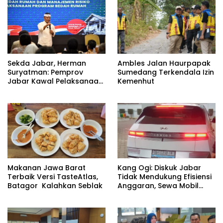
Sekda Jabar, Herman
Ambles Jalan Haurpapak
Suryatman: Pemprov
Sumedang Terkendala Izin
Jabar Kawal Pelaksanaan
Kemenhut
Program 3 Juta Rumah
Makanan Jawa Barat
Kang Ogi: Diskuk Jabar
Terbaik Versi TasteAtlas,
Tidak Mendukung Efisiensi
Batagor Kalahkan Seblak
Anggaran, Sewa Mobil
Listrik Rp531 Juta