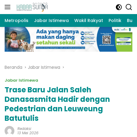
Langsung
ke
konten
Metropolis
Jabar Istimewa
Wakil Rakyat
Politik
Bud
Beranda
Jabar Istimewa
Jabar Istimewa
Trase Baru Jalan Saleh
Danasasmita Hadir dengan
Pedestrian dan Leuweung
Batutulis
Redaksi
13 Mei 2026