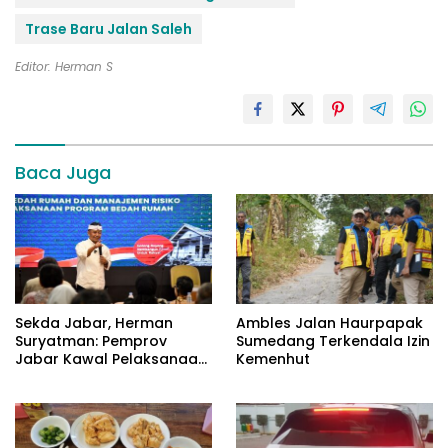
Trase Baru Jalan Saleh
Editor: Herman S
Baca Juga
Sekda Jabar, Herman
Ambles Jalan Haurpapak
Suryatman: Pemprov
Sumedang Terkendala Izin
Jabar Kawal Pelaksanaan
Kemenhut
Program 3 Juta Rumah