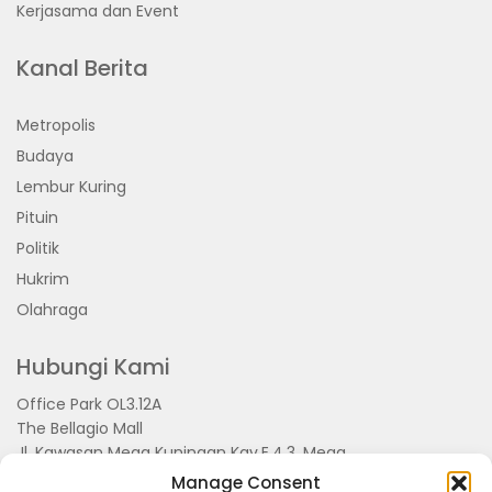
Kerjasama dan Event
Kanal Berita
Metropolis
Budaya
Lembur Kuring
Pituin
Politik
Hukrim
Olahraga
Hubungi Kami
Office Park OL3.12A
The Bellagio Mall
Jl. Kawasan Mega Kuningan Kav.E.4.3, Mega
Kuningan, Kel. Kuningan Timur,
Manage Consent