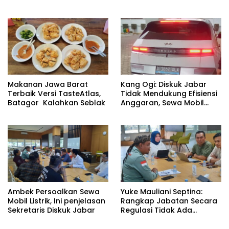
Program 3 Juta Rumah
Makanan Jawa Barat
Kang Ogi: Diskuk Jabar
Terbaik Versi TasteAtlas,
Tidak Mendukung Efisiensi
Batagor Kalahkan Seblak
Anggaran, Sewa Mobil
Listrik Rp531 Juta
Ambek Persoalkan Sewa
Yuke Mauliani Septina:
Mobil Listrik, Ini penjelasan
Rangkap Jabatan Secara
Sekretaris Diskuk Jabar
Regulasi Tidak Ada
Masalah