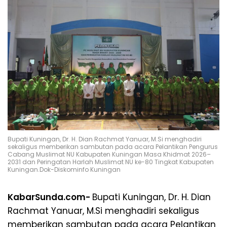
Bupati Kuningan, Dr. H. Dian Rachmat Yanuar, M.Si menghadiri
sekaligus memberikan sambutan pada acara Pelantikan Pengurus
Cabang Muslimat NU Kabupaten Kuningan Masa Khidmat 2026–
2031 dan Peringatan Harlah Muslimat NU ke-80 Tingkat Kabupaten
Kuningan.Dok-Diskominfo Kuningan
KabarSunda.com-
Bupati Kuningan, Dr. H. Dian
Rachmat Yanuar, M.Si menghadiri sekaligus
memberikan sambutan pada acara Pelantikan