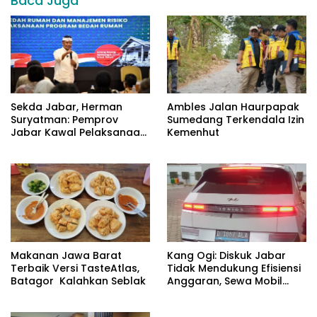
Baca Juga
Sekda Jabar, Herman
Ambles Jalan Haurpapak
Suryatman: Pemprov
Sumedang Terkendala Izin
Jabar Kawal Pelaksanaan
Kemenhut
Program 3 Juta Rumah
Makanan Jawa Barat
Kang Ogi: Diskuk Jabar
Terbaik Versi TasteAtlas,
Tidak Mendukung Efisiensi
Batagor Kalahkan Seblak
Anggaran, Sewa Mobil
Listrik Rp531 Juta