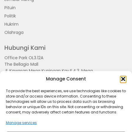
Pituin
Politik
Hukrim
Olahraga
Hubungi Kami
Office Park OL3.12A
The Bellagio Mall
Jl. Kawasan Mega Kuningan Kav.E.4.3, Mega
Kuningan, Kel. Kuningan Timur,
Manage Consent
Kec.Setiabudi, Jakarta Selatan 15810
To provide the best experiences, we use technologies like cookies to
store and/or access device information. Consenting to these
technologies will allow us to process data such as browsing
behavior or unique IDs on this site. Not consenting or withdrawing
consent, may adversely affect certain features and functions.
Manage services