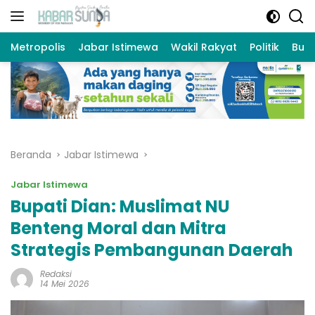
Langsung
ke
konten
Metropolis
Jabar Istimewa
Wakil Rakyat
Politik
Bud
Beranda
Jabar Istimewa
Jabar Istimewa
Bupati Dian: Muslimat NU
Benteng Moral dan Mitra
Strategis Pembangunan Daerah
Redaksi
14 Mei 2026