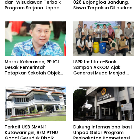
dan Wisudawan Terbaik
026 Bojongloa Bandung,
Program Sarjana Unpad
Siswa Terpaksa Diliburkan
​Marak Kekerasan, PP IGI
LSPR Institute-Bank
Desak Pemerintah
Sampah AKKOM Ajak
Tetapkan Sekolah Objek
Generasi Muda Menjadi
Vital Negara
Penggerak Green
Economy
Terkait USB SMAN 1
Dukung Internasionalisasi,
Kutawaringin, BEM PTNU
Unpad Gelar Program
Gagal Geruduk Disdik
Peningkatan Kompetensi