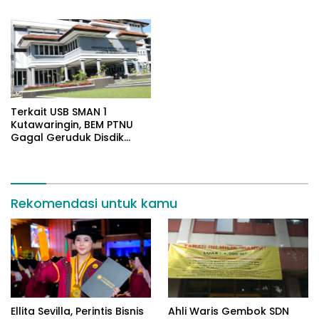
Vital Negara
Penggerak Green
Economy
Terkait USB SMAN 1
Kutawaringin, BEM PTNU
Gagal Geruduk Disdik
Jabar
Rekomendasi untuk kamu
Ellita Sevilla, Perintis Bisnis
Ahli Waris Gembok SDN