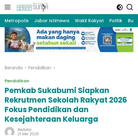
Langsung
ke
konten
Metropolis
Jabar Istimewa
Wakil Rakyat
Politik
Bud
Beranda
Pendidikan
Pendidikan
Pemkab Sukabumi Siapkan
Rekrutmen Sekolah Rakyat 2026
Fokus Pendidikan dan
Kesejahteraan Keluarga
Redaksi
21 Mei 2026