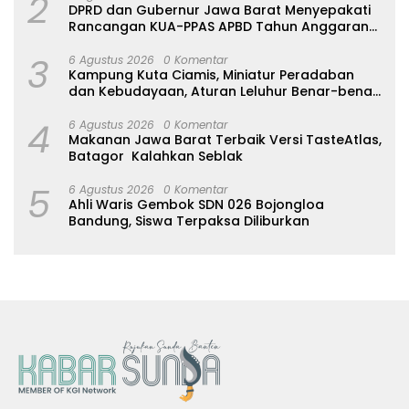
2
DPRD dan Gubernur Jawa Barat Menyepakati
Rancangan KUA-PPAS APBD Tahun Anggaran
2027
3
6 Agustus 2026
0 Komentar
Kampung Kuta Ciamis, Miniatur Peradaban
dan Kebudayaan, Aturan Leluhur Benar-benar
Dijaga
4
6 Agustus 2026
0 Komentar
Makanan Jawa Barat Terbaik Versi TasteAtlas,
Batagor Kalahkan Seblak
5
6 Agustus 2026
0 Komentar
Ahli Waris Gembok SDN 026 Bojongloa
Bandung, Siswa Terpaksa Diliburkan