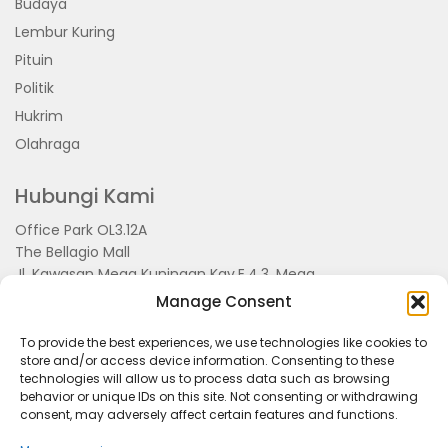
Budaya
Lembur Kuring
Pituin
Politik
Hukrim
Olahraga
Hubungi Kami
Office Park OL3.12A
The Bellagio Mall
Jl. Kawasan Mega Kuningan Kav.E.4.3, Mega
Kuningan, Kel. Kuningan Timur,
Manage Consent
Kec.Setiabudi, Jakarta Selatan 15810
To provide the best experiences, we use technologies like cookies to
store and/or access device information. Consenting to these
technologies will allow us to process data such as browsing
behavior or unique IDs on this site. Not consenting or withdrawing
consent, may adversely affect certain features and functions.