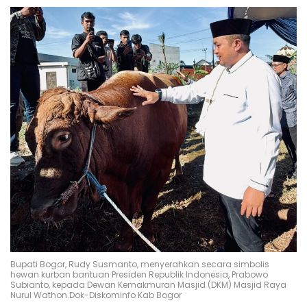
Bupati Bogor, Rudy Susmanto, menyerahkan secara simbolis
hewan kurban bantuan Presiden Republik Indonesia, Prabowo
Subianto, kepada Dewan Kemakmuran Masjid (DKM) Masjid Raya
Nurul Wathon.Dok-Diskominfo Kab Bogor