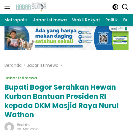
Langsung
ke
konten
Metropolis
Jabar Istimewa
Wakil Rakyat
Politik
Bud
Beranda
Jabar Istimewa
Jabar Istimewa
Bupati Bogor Serahkan Hewan
Kurban Bantuan Presiden RI
kepada DKM Masjid Raya Nurul
Wathon
Redaksi
28 Mei 2026