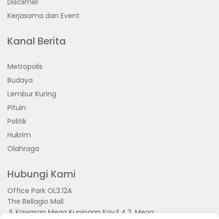
Disclimer
Kerjasama dan Event
Kanal Berita
Metropolis
Budaya
Lembur Kuring
Pituin
Politik
Hukrim
Olahraga
Hubungi Kami
Office Park OL3.12A
The Bellagio Mall
Jl. Kawasan Mega Kuningan Kav.E.4.3, Mega