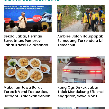
Sekda Jabar, Herman
Ambles Jalan Haurpapak
Suryatman: Pemprov
Sumedang Terkendala Izin
Jabar Kawal Pelaksanaan
Kemenhut
Program 3 Juta Rumah
Makanan Jawa Barat
Kang Ogi: Diskuk Jabar
Terbaik Versi TasteAtlas,
Tidak Mendukung Efisiensi
Batagor Kalahkan Seblak
Anggaran, Sewa Mobil
Listrik Rp531 Juta