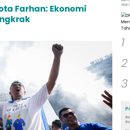
dan 
Kota Farhan: Ekonomi
ongkrak
1
2
3
Po
Be
Ba