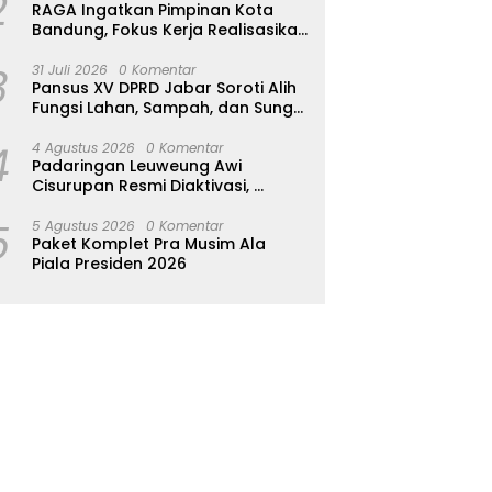
2
RAGA Ingatkan Pimpinan Kota
Bandung, Fokus Kerja Realisasikan
Janji Politik 5 Tahun
3
31 Juli 2026
0 Komentar
Pansus XV DPRD Jabar Soroti Alih
Fungsi Lahan, Sampah, dan Sungai
di Bogor
4
4 Agustus 2026
0 Komentar
Padaringan Leuweung Awi
Cisurupan Resmi Diaktivasi,
Wisata Berbasis Alam dan
5
Pemberdayaan Warga
5 Agustus 2026
0 Komentar
Paket Komplet Pra Musim Ala
Piala Presiden 2026