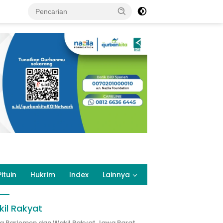
Pituin
Hukrim
Index
Lainnya
il Rakyat
ta Parlemen dan Wakil Rakyat Jawa Barat