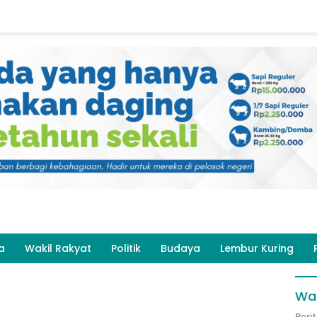
a
Wakil Rakyat
Politik
Budaya
Lembur Kuring
Wak
Beri