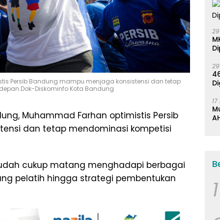
29
M
Di
29
46
tis Persib Bandung mampu menjaga konsistensi dan tetap
Di
 depan.Dok-Diskominfo Kota Bandung
17
M
dung, Muhammad Farhan optimistis Persib
AH
K
ensi dan tetap mendominasi kompetisi
B
sudah cukup matang menghadapi berbagai
ang pelatih hingga strategi pembentukan
1