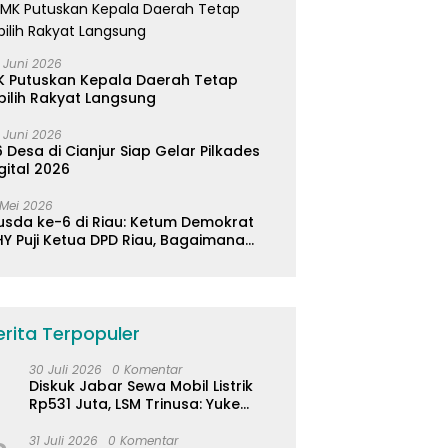
 Juni 2026
K Putuskan Kepala Daerah Tetap
pilih Rakyat Langsung
 Juni 2026
 Desa di Cianjur Siap Gelar Pilkades
gital 2026
 Mei 2026
usda ke-6 di Riau: Ketum Demokrat
Y Puji Ketua DPD Riau, Bagaimana
ader di Jabar?
erita Terpopuler
30 Juli 2026
0 Komentar
Diskuk Jabar Sewa Mobil Listrik
Rp531 Juta, LSM Trinusa: Yuke
Abaikan Instruksi Gubernur KDM
31 Juli 2026
0 Komentar