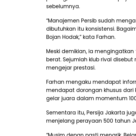
sebelumnya.
“Manajemen Persib sudah mengal
dibutuhkan itu konsistensi. Bagai
Bojan Hodak,” kata Farhan.
Meski demikian, ia mengingatkan
berat. Sejumlah klub rival disebu
mengejar prestasi.
Farhan mengaku mendapat infor
mendapat dorongan khusus dari 
gelar juara dalam momentum 100
Sementara itu, Persija Jakarta jug
menjelang perayaan 500 tahun Ja
“Musim depan pasti menarik. Bela