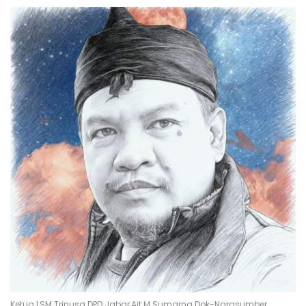
Ketua LSM Trinusa DPD Jabar,Ait M Sumarna.Dok-Narasumber