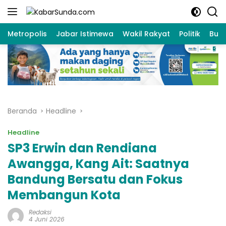
Langsung
ke
konten
Metropolis
Jabar Istimewa
Wakil Rakyat
Politik
Bud
Beranda
Headline
Headline
SP3 Erwin dan Rendiana
Awangga, Kang Ait: Saatnya
Bandung Bersatu dan Fokus
Membangun Kota
Redaksi
4 Juni 2026