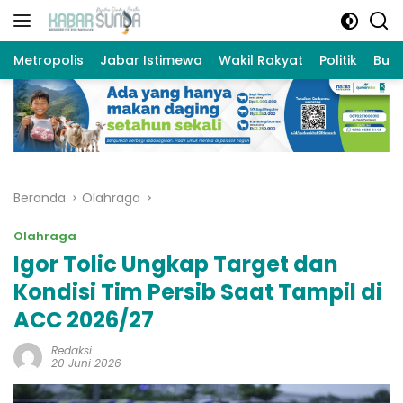
Langsung
ke
konten
Metropolis
Jabar Istimewa
Wakil Rakyat
Politik
Bud
Beranda
Olahraga
Olahraga
Igor Tolic Ungkap Target dan
Kondisi Tim Persib Saat Tampil di
ACC 2026/27
Redaksi
20 Juni 2026