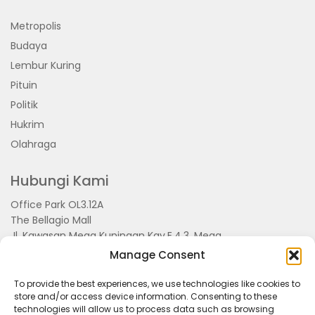
Metropolis
Budaya
Lembur Kuring
Pituin
Politik
Hukrim
Olahraga
Hubungi Kami
Office Park OL3.12A
The Bellagio Mall
Jl. Kawasan Mega Kuningan Kav.E.4.3, Mega
Kuningan, Kel. Kuningan Timur,
Manage Consent
Kec.Setiabudi, Jakarta Selatan 15810
To provide the best experiences, we use technologies like cookies to
store and/or access device information. Consenting to these
technologies will allow us to process data such as browsing