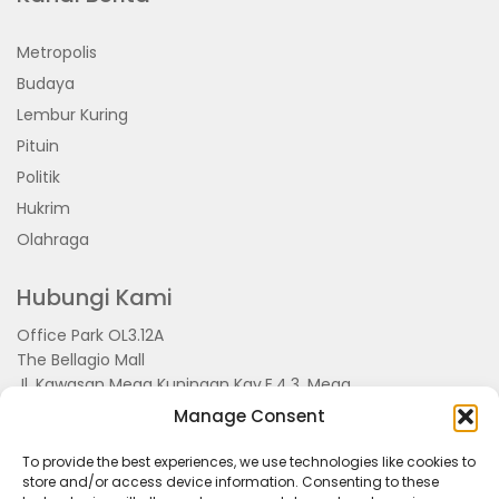
Metropolis
Budaya
Lembur Kuring
Pituin
Politik
Hukrim
Olahraga
Hubungi Kami
Office Park OL3.12A
The Bellagio Mall
Jl. Kawasan Mega Kuningan Kav.E.4.3, Mega
Kuningan, Kel. Kuningan Timur,
Manage Consent
Kec.Setiabudi, Jakarta Selatan 15810
To provide the best experiences, we use technologies like cookies to
store and/or access device information. Consenting to these