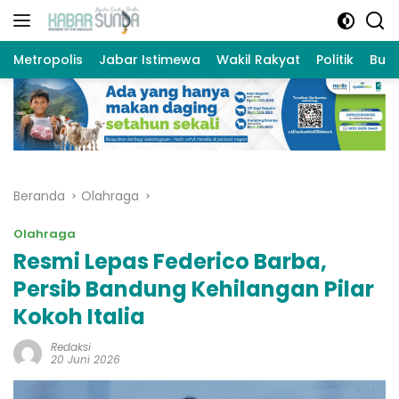
Langsung
ke
konten
Metropolis
Jabar Istimewa
Wakil Rakyat
Politik
Bud
Beranda
Olahraga
Olahraga
Resmi Lepas Federico Barba,
Persib Bandung Kehilangan Pilar
Kokoh Italia
Redaksi
20 Juni 2026