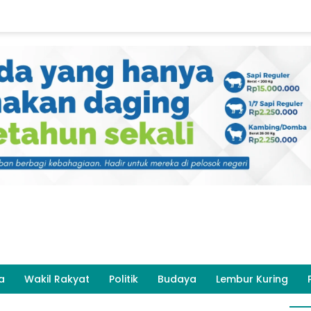
a
Wakil Rakyat
Politik
Budaya
Lembur Kuring