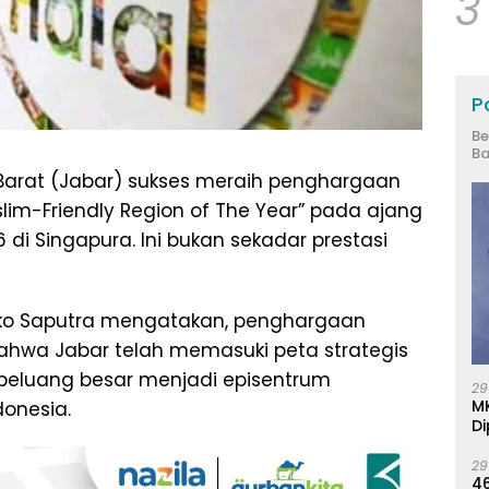
3
Po
Be
Ba
Barat (Jabar) sukses meraih penghargaan
slim-Friendly Region of The Year” pada ajang
 di Singapura. Ini bukan sekadar prestasi
I, Eko Saputra mengatakan, penghargaan
bahwa Jabar telah memasuki peta strategis
i peluang besar menjadi episentrum
29
M
onesia.
Di
29
46