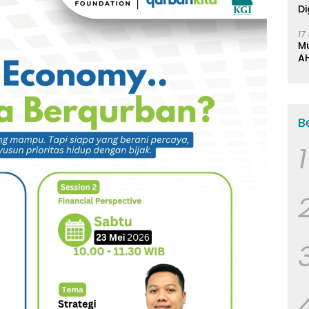
Di
17
M
AH
K
B
1