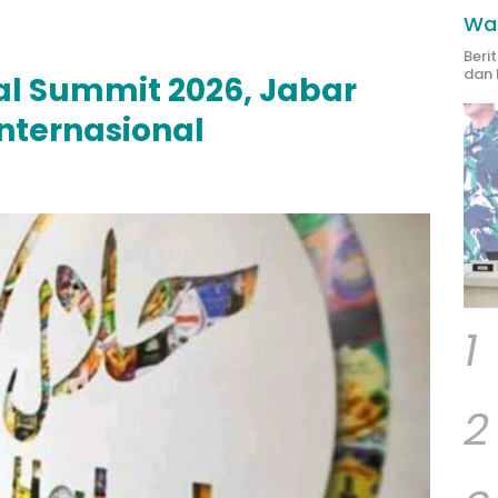
Wak
Beri
dan 
bal Summit 2026, Jabar
nternasional
1
2