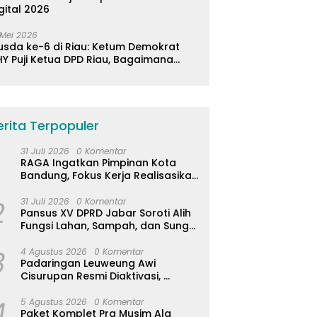
gital 2026
 Mei 2026
usda ke-6 di Riau: Ketum Demokrat
Y Puji Ketua DPD Riau, Bagaimana
ader di Jabar?
erita Terpopuler
31 Juli 2026
0 Komentar
RAGA Ingatkan Pimpinan Kota
Bandung, Fokus Kerja Realisasikan
Janji Politik 5 Tahun
2
31 Juli 2026
0 Komentar
Pansus XV DPRD Jabar Soroti Alih
Fungsi Lahan, Sampah, dan Sungai
di Bogor
3
4 Agustus 2026
0 Komentar
Padaringan Leuweung Awi
Cisurupan Resmi Diaktivasi,
Wisata Berbasis Alam dan
4
Pemberdayaan Warga
5 Agustus 2026
0 Komentar
Paket Komplet Pra Musim Ala