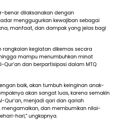
nar-benar dilaksanakan dengan
ekadar menggugurkan kewajiban sebagai
makna, manfaat, dan dampak yang jelas bagi
uh rangkaian kegiatan dikemas secara
as sehingga mampu menumbuhkan minat
l-Qur’an dan berpartisipasi dalam MTQ
dengan baik, akan tumbuh keinginan anak-
Dampaknya akan sangat luas, karena semakin
l-Qur’an, menjadi qari dan qariah
i, mengamalkan, dan membumikan nilai-
ehari-hari,” ungkapnya.