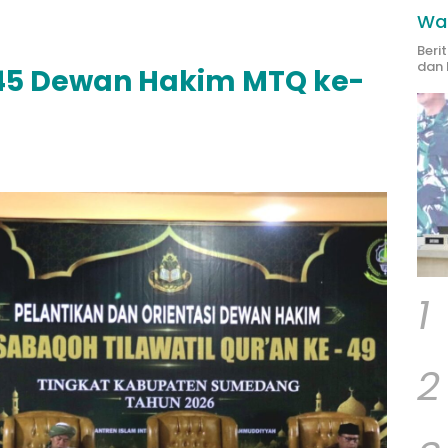
Wak
Beri
dan 
 45 Dewan Hakim MTQ ke-
1
2