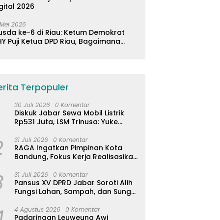
gital 2026
 Mei 2026
usda ke-6 di Riau: Ketum Demokrat
Y Puji Ketua DPD Riau, Bagaimana
ader di Jabar?
erita Terpopuler
30 Juli 2026
0 Komentar
Diskuk Jabar Sewa Mobil Listrik
Rp531 Juta, LSM Trinusa: Yuke
Abaikan Instruksi Gubernur KDM
2
31 Juli 2026
0 Komentar
RAGA Ingatkan Pimpinan Kota
Bandung, Fokus Kerja Realisasikan
Janji Politik 5 Tahun
3
31 Juli 2026
0 Komentar
Pansus XV DPRD Jabar Soroti Alih
Fungsi Lahan, Sampah, dan Sungai
di Bogor
4
4 Agustus 2026
0 Komentar
Padaringan Leuweung Awi