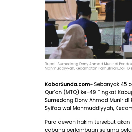
Bupati Sumedang Dony Ahmad Munir di Pondok P
Mahmuddiyyah, Kecamatan Pamulihan,Dok-Di
KabarSunda.com-
Sebanyak 45 o
Qur’an (MTQ) ke-49 Tingkat Kabu
Sumedang Dony Ahmad Munir di Po
Syifaa wal Mahmuddiyyah, Kecama
Para dewan hakim tersebut akan
cabang perlombaan selama pela