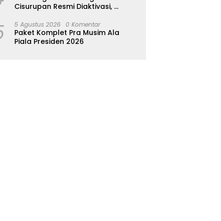
Cisurupan Resmi Diaktivasi,
Wisata Berbasis Alam dan
5
Pemberdayaan Warga
5 Agustus 2026
0 Komentar
Paket Komplet Pra Musim Ala
Piala Presiden 2026