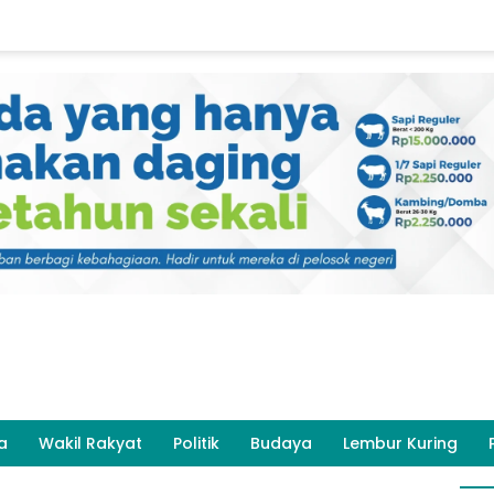
a
Wakil Rakyat
Politik
Budaya
Lembur Kuring