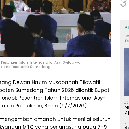
3
Po
Be
Ba
esantren Islam Internasional Asy-Syifaa wal
skominfosanditik Sumedang
rang Dewan Hakim Musabaqah Tilawatil
paten Sumedang Tahun 2026 dilantik Bupati
ndok Pesantren Islam Internasional Asy-
29
tan Pamulihan, Senin (6/7/2026).
M
Di
 mengemban amanah untuk menilai seluruh
29
ksanaan MTQ yang berlangsung pada 7–9
46