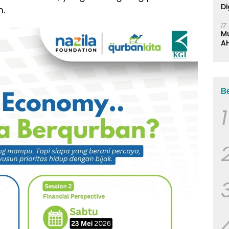
Di
n.
17
M
AH
K
B
1