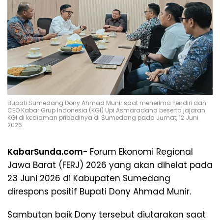
Bupati Sumedang Dony Ahmad Munir saat menerima Pendiri dan
CEO Kabar Grup Indonesia (KGI) Upi Asmaradana beserta jajaran
KGI di kediaman pribadinya di Sumedang pada Jumat, 12 Juni
2026.
KabarSunda.com-
Forum Ekonomi Regional
Jawa Barat (FERJ) 2026 yang akan dihelat pada
23 Juni 2026 di Kabupaten Sumedang
direspons positif Bupati Dony Ahmad Munir.
Sambutan baik Dony tersebut diutarakan saat