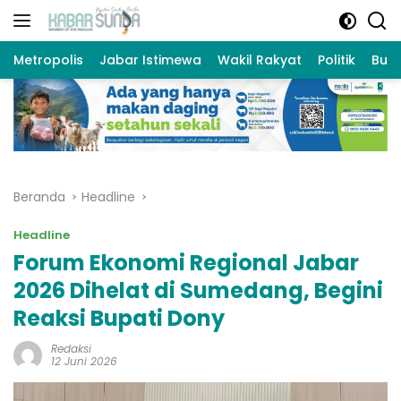
Langsung
ke
konten
Metropolis
Jabar Istimewa
Wakil Rakyat
Politik
Bud
Beranda
Headline
Headline
Forum Ekonomi Regional Jabar
2026 Dihelat di Sumedang, Begini
Reaksi Bupati Dony
Redaksi
12 Juni 2026