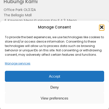
Hubungi Kami
Office Park OL3.12A
The Bellagio Mall
Jl. Kawasan Mega Kuningan Kav.E.4.3, Mega
Kuningan, Kel. Kuningan Timur,
Manage Consent
Kec.Setiabudi, Jakarta Selatan 15810
To provide the best experiences, we use technologies like cookies to
store and/or access device information. Consenting to these
technologies will allow us to process data such as browsing
behavior or unique IDs on this site. Not consenting or withdrawing
consent, may adversely affect certain features and functions.
Manage services
Accept
Tentang Kami
Redaksi
Pedoman Pemberitaan
Disclimer
Kerjasama dan Event
Deny
KabarSunda.com
- Managed By PT. Kabar Grup
Indonesia
View preferences