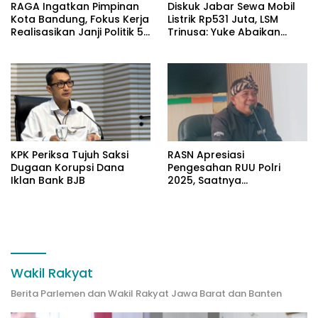
RAGA Ingatkan Pimpinan
Diskuk Jabar Sewa Mobil
Kota Bandung, Fokus Kerja
Listrik Rp531 Juta, LSM
Realisasikan Janji Politik 5
Trinusa: Yuke Abaikan
Tahun
Instruksi Gubernur KDM
KPK Periksa Tujuh Saksi
RASN Apresiasi
Dugaan Korupsi Dana
Pengesahan RUU Polri
Iklan Bank BJB
2025, Saatnya
Implementasi untuk Polri
Lebih Profesional,Humanis
dan Berkeadilan
Wakil Rakyat
Berita Parlemen dan Wakil Rakyat Jawa Barat dan Banten