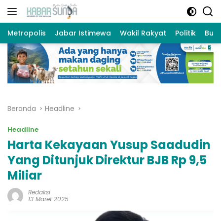
Langsung
ke
konten
Metropolis
Jabar Istimewa
Wakil Rakyat
Politik
Bud
Beranda
Headline
Headline
Harta Kekayaan Yusup Saadudin
Yang Ditunjuk Direktur BJB Rp 9,5
Miliar
Redaksi
13 Maret 2025