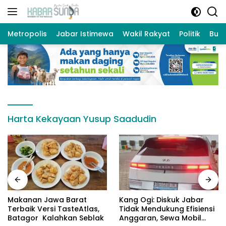
Langsung
ke
konten
Metropolis
Jabar Istimewa
Wakil Rakyat
Politik
Bud
Harta Kekayaan Yusup Saadudin
Makanan Jawa Barat
Kang Ogi: Diskuk Jabar
Terbaik Versi TasteAtlas,
Tidak Mendukung Efisiensi
Batagor Kalahkan Seblak
Anggaran, Sewa Mobil