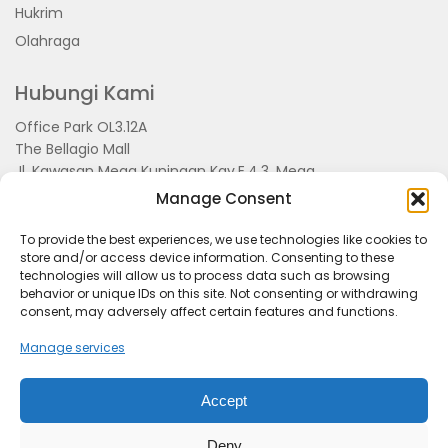
Hukrim
Olahraga
Hubungi Kami
Office Park OL3.12A
The Bellagio Mall
Jl. Kawasan Mega Kuningan Kav.E.4.3, Mega
Kuningan, Kel. Kuningan Timur,
Manage Consent
Kec.Setiabudi, Jakarta Selatan 15810
To provide the best experiences, we use technologies like cookies to
store and/or access device information. Consenting to these
technologies will allow us to process data such as browsing
behavior or unique IDs on this site. Not consenting or withdrawing
consent, may adversely affect certain features and functions.
Manage services
Accept
Tentang Kami
Redaksi
Pedoman Pemberitaan
Disclimer
Kerjasama dan Event
Deny