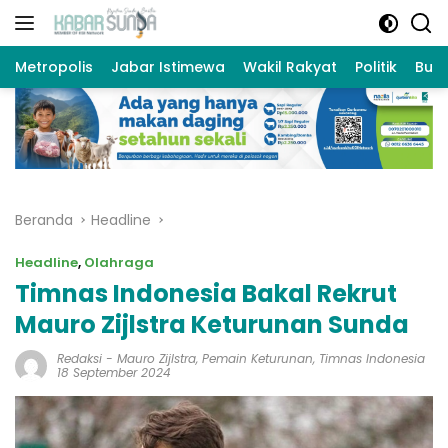
Langsung
ke
konten
Metropolis
Jabar Istimewa
Wakil Rakyat
Politik
Bud
Beranda
Headline
Headline
,
Olahraga
Timnas Indonesia Bakal Rekrut
Mauro Zijlstra Keturunan Sunda
Redaksi
-
Mauro Zijlstra
,
Pemain Keturunan
,
Timnas Indonesia
18 September 2024