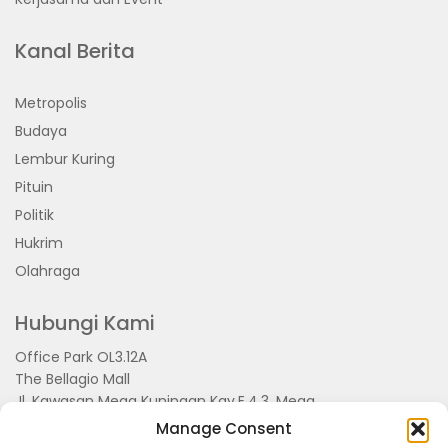
Kanal Berita
Metropolis
Budaya
Lembur Kuring
Pituin
Politik
Hukrim
Olahraga
Hubungi Kami
Office Park OL3.12A
The Bellagio Mall
Jl. Kawasan Mega Kuningan Kav.E.4.3, Mega
Kuningan, Kel. Kuningan Timur,
Manage Consent
Kec.Setiabudi, Jakarta Selatan 15810