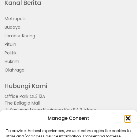
Kanal Berita
Metropolis
Budaya
Lembur Kuring
Pituin
Politik
Hukrim
Olahraga
Hubungi Kami
Office Park OL3.12A
The Bellagio Mall
Jl. Kawasan Mega Kuningan Kav.E.4.3, Mega
Kuningan, Kel. Kuningan Timur,
Manage Consent
Kec.Setiabudi, Jakarta Selatan 15810
To provide the best experiences, we use technologies like cookies to
store and/or access device information. Consenting to these