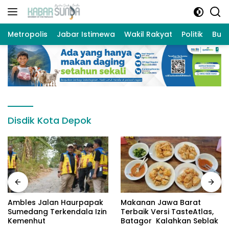
Langsung
ke
konten
Metropolis
Jabar Istimewa
Wakil Rakyat
Politik
Bud
Disdik Kota Depok
Ambles Jalan Haurpapak
Makanan Jawa Barat
Sumedang Terkendala Izin
Terbaik Versi TasteAtlas,
Kemenhut
Batagor Kalahkan Seblak