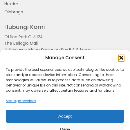
Hukrim
Olahraga
Hubungi Kami
Office Park OL3.12A
The Bellagio Mall
Jl. Kawasan Mega Kuningan Kav.E.4.3, Mega
Kuningan, Kel. Kuningan Timur,
Manage Consent
Kec.Setiabudi, Jakarta Selatan 15810
To provide the best experiences, we use technologies like cookies to
store and/or access device information. Consenting to these
technologies will allow us to process data such as browsing
behavior or unique IDs on this site. Not consenting or withdrawing
consent, may adversely affect certain features and functions.
Manage services
Accept
Tentang Kami
Redaksi
Pedoman Pemberitaan
Disclimer
Kerjasama dan Event
Deny