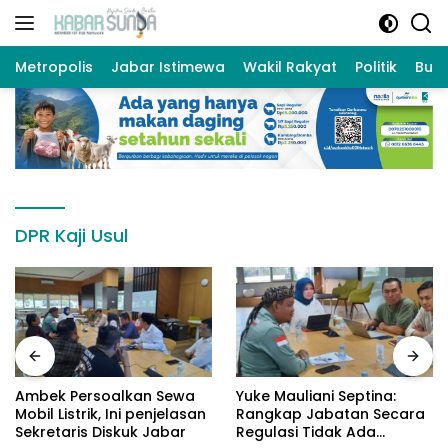
Langsung
ke
konten
Metropolis
Jabar Istimewa
Wakil Rakyat
Politik
Bud
DPR Kaji Usul
Ambek Persoalkan Sewa
Yuke Mauliani Septina:
Mobil Listrik, Ini penjelasan
Rangkap Jabatan Secara
Sekretaris Diskuk Jabar
Regulasi Tidak Ada