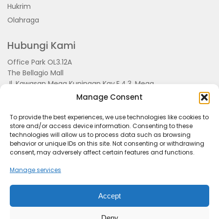
Hukrim
Olahraga
Hubungi Kami
Office Park OL3.12A
The Bellagio Mall
Jl. Kawasan Mega Kuningan Kav.E.4.3, Mega
Kuningan, Kel. Kuningan Timur,
Manage Consent
Kec.Setiabudi, Jakarta Selatan 15810
To provide the best experiences, we use technologies like cookies to
store and/or access device information. Consenting to these
technologies will allow us to process data such as browsing
behavior or unique IDs on this site. Not consenting or withdrawing
consent, may adversely affect certain features and functions.
Manage services
Accept
Tentang Kami
Redaksi
Pedoman Pemberitaan
Disclimer
Kerjasama dan Event
Deny