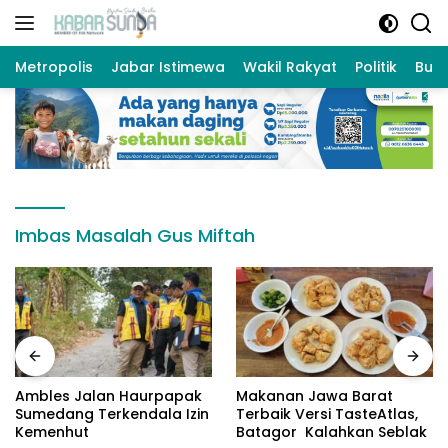
Langsung
ke
konten
Metropolis
Jabar Istimewa
Wakil Rakyat
Politik
Bud
Imbas Masalah Gus Miftah
Ambles Jalan Haurpapak
Makanan Jawa Barat
Sumedang Terkendala Izin
Terbaik Versi TasteAtlas,
Kemenhut
Batagor Kalahkan Seblak