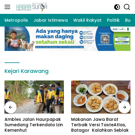
Langsung
ke
konten
Metropolis
Jabar Istimewa
Wakil Rakyat
Politik
Bud
Kejari Karawang
Ambles Jalan Haurpapak
Makanan Jawa Barat
Sumedang Terkendala Izin
Terbaik Versi TasteAtlas,
Kemenhut
Batagor Kalahkan Seblak