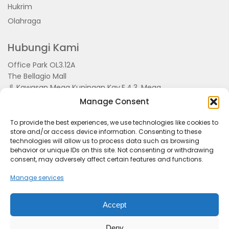
Hukrim
Olahraga
Hubungi Kami
Office Park OL3.12A
The Bellagio Mall
Jl. Kawasan Mega Kuningan Kav.E.4.3, Mega
Kuningan, Kel. Kuningan Timur,
Manage Consent
Kec.Setiabudi, Jakarta Selatan 15810
To provide the best experiences, we use technologies like cookies to
store and/or access device information. Consenting to these
technologies will allow us to process data such as browsing
behavior or unique IDs on this site. Not consenting or withdrawing
consent, may adversely affect certain features and functions.
Manage services
Accept
Tentang Kami
Redaksi
Pedoman Pemberitaan
Disclimer
Kerjasama dan Event
Deny