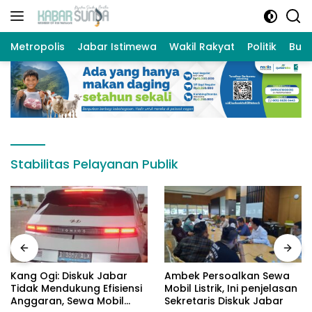
Langsung
ke
konten
Metropolis
Jabar Istimewa
Wakil Rakyat
Politik
Bud
Stabilitas Pelayanan Publik
Kang Ogi: Diskuk Jabar
Ambek Persoalkan Sewa
Tidak Mendukung Efisiensi
Mobil Listrik, Ini penjelasan
Anggaran, Sewa Mobil
Sekretaris Diskuk Jabar