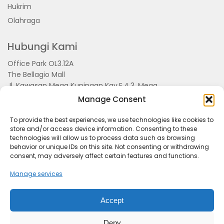
Hukrim
Olahraga
Hubungi Kami
Office Park OL3.12A
The Bellagio Mall
Jl. Kawasan Mega Kuningan Kav.E.4.3, Mega
Kuningan, Kel. Kuningan Timur,
Manage Consent
Kec.Setiabudi, Jakarta Selatan 15810
To provide the best experiences, we use technologies like cookies to
store and/or access device information. Consenting to these
technologies will allow us to process data such as browsing
behavior or unique IDs on this site. Not consenting or withdrawing
consent, may adversely affect certain features and functions.
Manage services
Accept
Tentang Kami
Redaksi
Pedoman Pemberitaan
Disclimer
Kerjasama dan Event
Deny