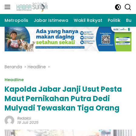
Langsung
ke
konten
Metropolis
Jabar Istimewa
Wakil Rakyat
Politik
Bud
Beranda
Headline
Headline
Kapolda Jabar Janji Usut Pesta
Maut Pernikahan Putra Dedi
Mulyadi Tewaskan Tiga Orang
Redaksi
19 Juli 2025