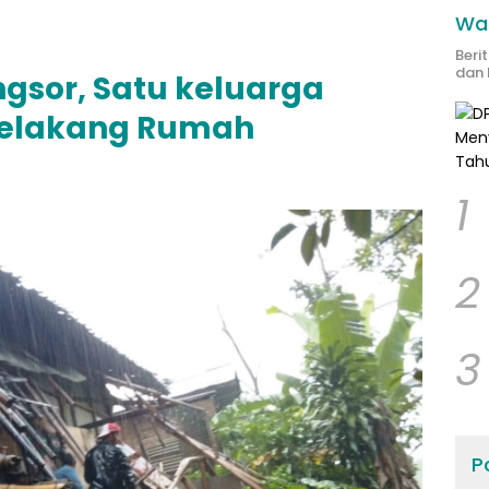
Wak
Beri
dan 
ngsor, Satu keluarga
belakang Rumah
1
2
3
Po