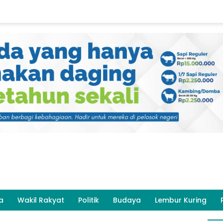
a
Wakil Rakyat
Politik
Budaya
Lembur Kuring