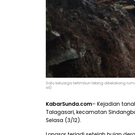
Satu keluarga tertimbun tebing dibelakang rum
ist)
KabarSunda.com
– Kejadian tan
Talagasari, kecamatan Sindangb
Selasa (3/12).
Longsor terjadi setelah hujan de