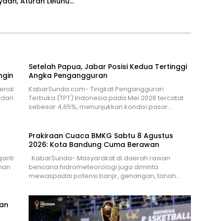
aan, Aturan Leluhur
enar Dijaga
Setelah Papua, Jabar Posisi Kedua Tertinggi
ngin
Angka Pengangguran
enal
KabarSunda.com- Tingkat Pengangguran
dari
Terbuka (TPT) Indonesia pada Mei 2026 tercatat
sebesar 4,65%, menunjukkan kondisi pasar…
Prakiraan Cuaca BMKG Sabtu 8 Agustus
2026: Kota Bandung Cuma Berawan
anti
KabarSunda- Masyarakat di daerah rawan
han
bencana hidrometeorologi juga diminta
mewaspadai potensi banjir, genangan, tanah…
ban