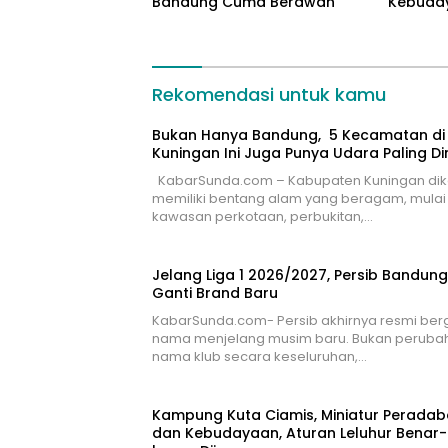
Bandung Cuma Berawan
Kebuday
Benar-b
Rekomendasi untuk kamu
Bukan Hanya Bandung, 5 Kecamatan di
Kuningan Ini Juga Punya Udara Paling Di
KabarSunda.com – Kabupaten Kuningan dik
memiliki bentang alam yang beragam, mulai 
kawasan perkotaan, perbukitan,…
Jelang Liga 1 2026/2027, Persib Bandung
Ganti Brand Baru
KabarSunda.com- Persib akhirnya resmi berg
nama menjelang musim baru. Bukan peruba
nama klub secara keseluruhan,…
Kampung Kuta Ciamis, Miniatur Perada
dan Kebudayaan, Aturan Leluhur Benar-