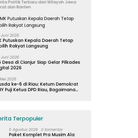
rita Politik Terbaru dari Wilayah Jawa
rat dan Banten
 Juni 2026
K Putuskan Kepala Daerah Tetap
pilih Rakyat Langsung
 Juni 2026
 Desa di Cianjur Siap Gelar Pilkades
gital 2026
 Mei 2026
usda ke-6 di Riau: Ketum Demokrat
Y Puji Ketua DPD Riau, Bagaimana
ader di Jabar?
erita Terpopuler
5 Agustus 2026
0 Komentar
Paket Komplet Pra Musim Ala