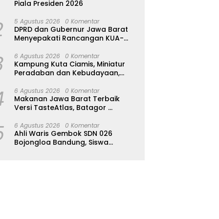
Piala Presiden 2026
2
5 Agustus 2026
0 Komentar
DPRD dan Gubernur Jawa Barat
Menyepakati Rancangan KUA-
PPAS APBD Tahun Anggaran 2027
3
6 Agustus 2026
0 Komentar
Kampung Kuta Ciamis, Miniatur
Peradaban dan Kebudayaan,
Aturan Leluhur Benar-benar
4
Dijaga
6 Agustus 2026
0 Komentar
Makanan Jawa Barat Terbaik
Versi TasteAtlas, Batagor
Kalahkan Seblak
5
6 Agustus 2026
0 Komentar
Ahli Waris Gembok SDN 026
Bojongloa Bandung, Siswa
Terpaksa Diliburkan