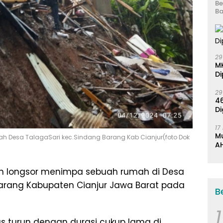
Be
Ba
29
M
Di
29
46
Di
17
M
ah Desa TalagaSari kec.Sindang Barang Kab Cianjur(foto Dok
AH
K
ah longsor menimpa sebuah rumah di Desa
arang Kabupaten Cianjur Jawa Barat pada
B
1
ras turun dengan durasi cukup lama di