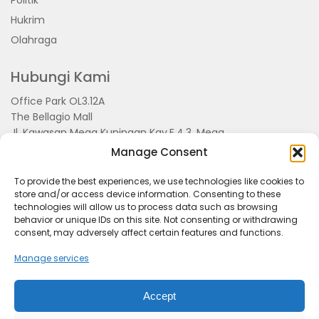
Politik
Hukrim
Olahraga
Hubungi Kami
Office Park OL3.12A
The Bellagio Mall
Jl. Kawasan Mega Kuningan Kav.E.4.3, Mega
Kuningan, Kel. Kuningan Timur,
Manage Consent
Kec.Setiabudi, Jakarta Selatan 15810
To provide the best experiences, we use technologies like cookies to
store and/or access device information. Consenting to these
technologies will allow us to process data such as browsing
behavior or unique IDs on this site. Not consenting or withdrawing
consent, may adversely affect certain features and functions.
Manage services
Accept
Tentang Kami
Redaksi
Pedoman Pemberitaan