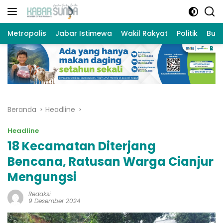
Langsung
ke
konten
Metropolis
Jabar Istimewa
Wakil Rakyat
Politik
Bud
Beranda
Headline
Headline
18 Kecamatan Diterjang
Bencana, Ratusan Warga Cianjur
Mengungsi
Redaksi
9 Desember 2024