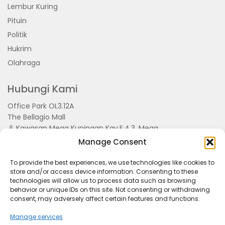
Lembur Kuring
Pituin
Politik
Hukrim
Olahraga
Hubungi Kami
Office Park OL3.12A
The Bellagio Mall
Jl. Kawasan Mega Kuningan Kav.E.4.3, Mega
Kuningan, Kel. Kuningan Timur,
Manage Consent
Kec.Setiabudi, Jakarta Selatan 15810
To provide the best experiences, we use technologies like cookies to
store and/or access device information. Consenting to these
technologies will allow us to process data such as browsing
behavior or unique IDs on this site. Not consenting or withdrawing
consent, may adversely affect certain features and functions.
Manage services