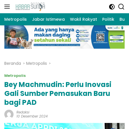
Langsung
ke
konten
Metropolis
Jabar Istimewa
Wakil Rakyat
Politik
Bud
Beranda
Metropolis
Metropolis
Bey Machmudin: Perlu Inovasi
Gali Sumber Pemasukan Baru
bagi PAD
Redaksi
10 Desember 2024